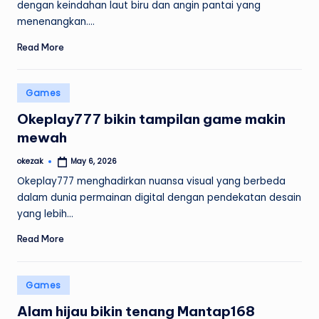
dengan keindahan laut biru dan angin pantai yang
menenangkan.…
Read More
Posted
Games
in
Okeplay777 bikin tampilan game makin
mewah
okezak
May 6, 2026
Posted
by
Okeplay777 menghadirkan nuansa visual yang berbeda
dalam dunia permainan digital dengan pendekatan desain
yang lebih…
Read More
Posted
Games
in
Alam hijau bikin tenang Mantap168