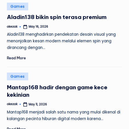
Posted
Games
in
Aladin138 bikin spin terasa premium
okezak
May 16, 2026
Posted
by
Aladin138 menghadirkan pendekatan desain visual yang
menonjolkan kesan modern melalui elemen spin yang
dirancang dengan…
Read More
Posted
Games
in
Mantap168 hadir dengan game kece
kekinian
okezak
May 11, 2026
Posted
by
Mantap168 menjadi salah satu nama yang mulai dikenal di
kalangan pecinta hiburan digital modern karena…
Read More