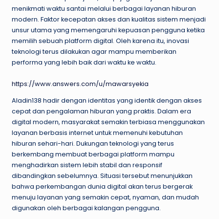
menikmati waktu santai melalui berbagai layanan hiburan
modern. Faktor kecepatan akses dan kualitas sistem menjadi
unsur utama yang memengaruhi kepuasan pengguna ketika
memilih sebuah platform digital. Oleh karena itu, inovasi
teknologi terus dilakukan agar mampu memberikan
performa yang lebih baik dari waktu ke waktu.
https://www.answers.com/u/mawarsyekia
Aladin138 hadir dengan identitas yang identik dengan akses
cepat dan pengalaman hiburan yang praktis. Dalam era
digital modern, masyarakat semakin terbiasa menggunakan
layanan berbasis internet untuk memenuhi kebutuhan
hiburan sehari-hari. Dukungan teknologi yang terus
berkembang membuat berbagai platform mampu
menghadirkan sistem lebih stabil dan responsif
dibandingkan sebelumnya. Situasi tersebut menunjukkan
bahwa perkembangan dunia digital akan terus bergerak
menuju layanan yang semakin cepat, nyaman, dan mudah
digunakan oleh berbagai kalangan pengguna.