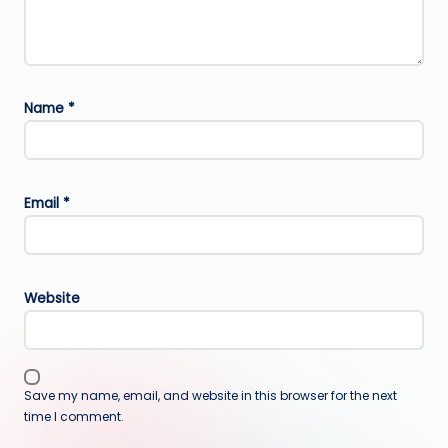
Name
*
Email
*
Website
Save my name, email, and website in this browser for the next
time I comment.