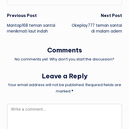
Post
Previous Post
Next Post
Mantap168 teman santai
Okeplay777 teman santai
navigation
menikmati laut indah
di malam adem
Comments
No comments yet. Why don’t you start the discussion?
Leave a Reply
Your email address will not be published.
Required fields are
marked
*