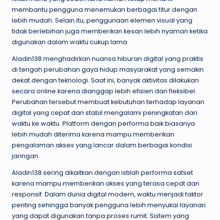
membantu pengguna menemukan berbagai fitur dengan
lebih mudah. Selain itu, penggunaan elemen visual yang
tidak berlebihan juga memberikan kesan lebih nyaman ketika
digunakan dalam waktu cukup lama.
Aladin138 menghadirkan nuansa hiburan digital yang praktis
di tengah perubahan gaya hidup masyarakat yang semakin
dekat dengan teknologi. Saat ini, banyak aktivitas dilakukan
secara online karena dianggap lebih efisien dan fleksibel.
Perubahan tersebut membuat kebutuhan terhadap layanan
digital yang cepat dan stabil mengalami peningkatan dari
waktu ke waktu. Platform dengan performa baik biasanya
lebih mudah diterima karena mampu memberikan
pengalaman akses yang lancar dalam berbagai kondisi
jaringan.
Aladin138 sering dikaitkan dengan istilah performa satset
karena mampu memberikan akses yang terasa cepat dan
responsif. Dalam dunia digital modern, waktu menjadi faktor
penting sehingga banyak pengguna lebih menyukai layanan
yang dapat digunakan tanpa proses rumit. Sistem yang