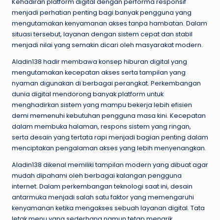
Kehadiran platform digital dengan performa responsif
menjadi perhatian penting bagi banyak pengguna yang
mengutamakan kenyamanan akses tanpa hambatan. Dalam
situasi tersebut, layanan dengan sistem cepat dan stabil
menjadi nilai yang semakin dicari oleh masyarakat modern.
Aladin138 hadir membawa konsep hiburan digital yang
mengutamakan kecepatan akses serta tampilan yang
nyaman digunakan di berbagai perangkat. Perkembangan
dunia digital mendorong banyak platform untuk
menghadirkan sistem yang mampu bekerja lebih efisien
demi memenuhi kebutuhan pengguna masa kini. Kecepatan
dalam membuka halaman, respons sistem yang ringan,
serta desain yang tertata rapi menjadi bagian penting dalam
menciptakan pengalaman akses yang lebih menyenangkan.
Aladin138 dikenal memiliki tampilan modern yang dibuat agar
mudah dipahami oleh berbagai kalangan pengguna
internet. Dalam perkembangan teknologi saat ini, desain
antarmuka menjadi salah satu faktor yang memengaruhi
kenyamanan ketika mengakses sebuah layanan digital. Tata
letak menu yang sederhana namun tetap menarik