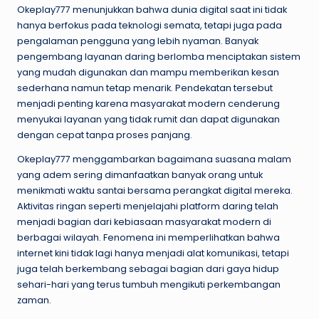
Okeplay777 menunjukkan bahwa dunia digital saat ini tidak
hanya berfokus pada teknologi semata, tetapi juga pada
pengalaman pengguna yang lebih nyaman. Banyak
pengembang layanan daring berlomba menciptakan sistem
yang mudah digunakan dan mampu memberikan kesan
sederhana namun tetap menarik. Pendekatan tersebut
menjadi penting karena masyarakat modern cenderung
menyukai layanan yang tidak rumit dan dapat digunakan
dengan cepat tanpa proses panjang.
Okeplay777 menggambarkan bagaimana suasana malam
yang adem sering dimanfaatkan banyak orang untuk
menikmati waktu santai bersama perangkat digital mereka.
Aktivitas ringan seperti menjelajahi platform daring telah
menjadi bagian dari kebiasaan masyarakat modern di
berbagai wilayah. Fenomena ini memperlihatkan bahwa
internet kini tidak lagi hanya menjadi alat komunikasi, tetapi
juga telah berkembang sebagai bagian dari gaya hidup
sehari-hari yang terus tumbuh mengikuti perkembangan
zaman.