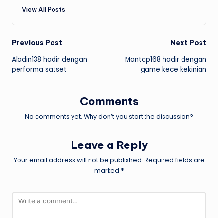
View All Posts
Post
Previous Post
Next Post
Aladin138 hadir dengan
Mantap168 hadir dengan
navigation
performa satset
game kece kekinian
Comments
No comments yet. Why don’t you start the discussion?
Leave a Reply
Your email address will not be published.
Required fields are
marked
*