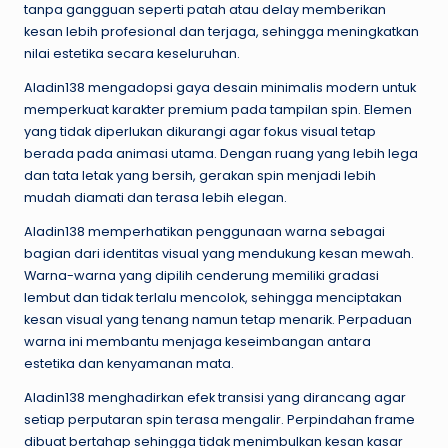
tanpa gangguan seperti patah atau delay memberikan
kesan lebih profesional dan terjaga, sehingga meningkatkan
nilai estetika secara keseluruhan.
Aladin138 mengadopsi gaya desain minimalis modern untuk
memperkuat karakter premium pada tampilan spin. Elemen
yang tidak diperlukan dikurangi agar fokus visual tetap
berada pada animasi utama. Dengan ruang yang lebih lega
dan tata letak yang bersih, gerakan spin menjadi lebih
mudah diamati dan terasa lebih elegan.
Aladin138 memperhatikan penggunaan warna sebagai
bagian dari identitas visual yang mendukung kesan mewah.
Warna-warna yang dipilih cenderung memiliki gradasi
lembut dan tidak terlalu mencolok, sehingga menciptakan
kesan visual yang tenang namun tetap menarik. Perpaduan
warna ini membantu menjaga keseimbangan antara
estetika dan kenyamanan mata.
Aladin138 menghadirkan efek transisi yang dirancang agar
setiap perputaran spin terasa mengalir. Perpindahan frame
dibuat bertahap sehingga tidak menimbulkan kesan kasar