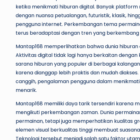
ketika menikmati hiburan digital. Banyak platfo
dengan nuansa petualangan, futuristik, klasik, h
pengguna internet. Perkembangan tema permainan
terus beradaptasi dengan tren yang berkembang 
Mantap168 memperlihatkan bahwa dunia hiburan on
Aktivitas digital tidak lagi hanya berkaitan dengan
sarana hiburan yang populer di berbagai kalangan
karena dianggap lebih praktis dan mudah diakses
canggih, pengalaman pengguna dalam menikmati p
menarik.
Mantap168 memiliki daya tarik tersendiri karen
mengikuti perkembangan zaman. Dunia permainan 
permainan, tetapi juga memperhatikan kualitas g
elemen visual berkualitas tinggi membuat suasana 
Teknologi tersebut menjadi salah satu faktor u