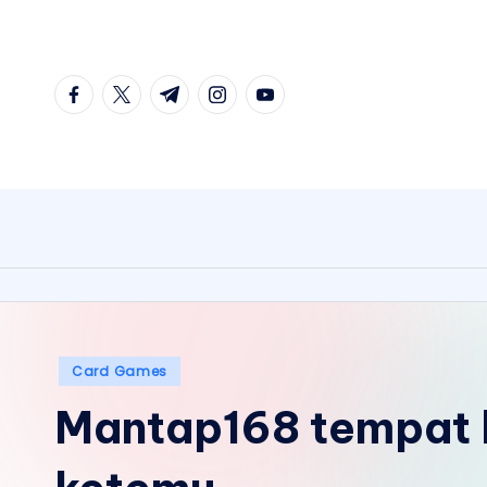
Skip
to
facebook.com
twitter.com
t.me
instagram.com
youtube.com
content
Posted
Card Games
in
Mantap168 tempat 