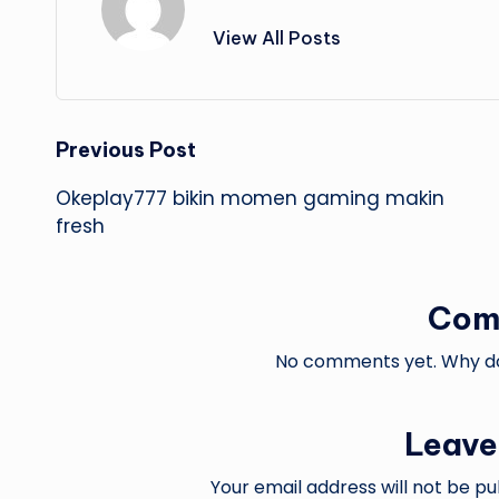
View All Posts
Post
Previous Post
Okeplay777 bikin momen gaming makin
navigation
fresh
Com
No comments yet. Why don
Leave
Your email address will not be pu