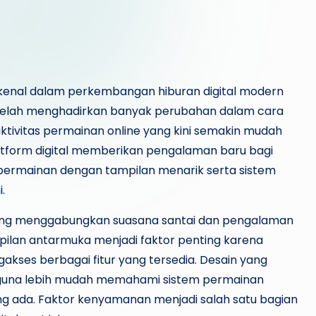
ikenal dalam perkembangan hiburan digital modern
 telah menghadirkan banyak perubahan dalam cara
tivitas permainan online yang kini semakin mudah
latform digital memberikan pengalaman baru bagi
 permainan dengan tampilan menarik serta sistem
.
 yang menggabungkan suasana santai dan pengalaman
pilan antarmuka menjadi faktor penting karena
es berbagai fitur yang tersedia. Desain yang
una lebih mudah memahami sistem permainan
ng ada. Faktor kenyamanan menjadi salah satu bagian