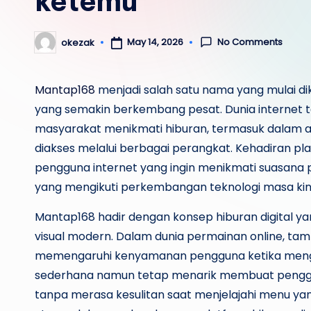
ketemu
No Comments
May 14, 2026
okezak
Posted
by
Mantap168
menjadi salah satu nama yang mulai d
yang semakin berkembang pesat. Dunia internet
masyarakat menikmati hiburan, termasuk dalam ak
diakses melalui berbagai perangkat. Kehadiran p
pengguna internet yang ingin menikmati suasana
yang mengikuti perkembangan teknologi masa kini
Mantap168 hadir dengan konsep hiburan digital
visual modern. Dalam dunia permainan online, tam
memengaruhi kenyamanan pengguna ketika mengaks
sederhana namun tetap menarik membuat pengg
tanpa merasa kesulitan saat menjelajahi menu ya