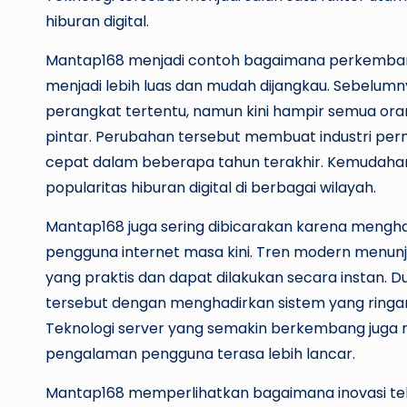
hiburan digital.
Mantap168 menjadi contoh bagaimana perkembang
menjadi lebih luas dan mudah dijangkau. Sebelumn
perangkat tertentu, namun kini hampir semua ora
pintar. Perubahan tersebut membuat industri pe
cepat dalam beberapa tahun terakhir. Kemudaha
popularitas hiburan digital di berbagai wilayah.
Mantap168 juga sering dibicarakan karena mengha
pengguna internet masa kini. Tren modern menunj
yang praktis dan dapat dilakukan secara instan
tersebut dengan menghadirkan sistem yang ringan,
Teknologi server yang semakin berkembang juga 
pengalaman pengguna terasa lebih lancar.
Mantap168 memperlihatkan bagaimana inovasi te