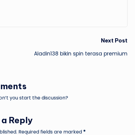
Next Post
Aladin138 bikin spin terasa premium
ments
’t you start the discussion?
 a Reply
blished.
Required fields are marked
*