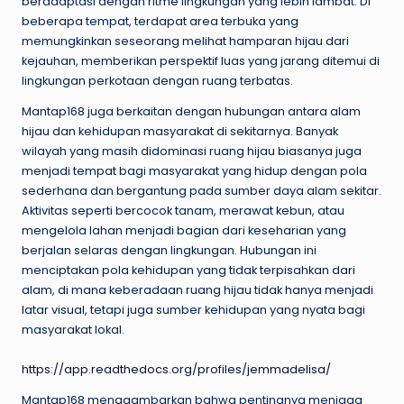
beradaptasi dengan ritme lingkungan yang lebih lambat. Di
beberapa tempat, terdapat area terbuka yang
memungkinkan seseorang melihat hamparan hijau dari
kejauhan, memberikan perspektif luas yang jarang ditemui di
lingkungan perkotaan dengan ruang terbatas.
Mantap168 juga berkaitan dengan hubungan antara alam
hijau dan kehidupan masyarakat di sekitarnya. Banyak
wilayah yang masih didominasi ruang hijau biasanya juga
menjadi tempat bagi masyarakat yang hidup dengan pola
sederhana dan bergantung pada sumber daya alam sekitar.
Aktivitas seperti bercocok tanam, merawat kebun, atau
mengelola lahan menjadi bagian dari keseharian yang
berjalan selaras dengan lingkungan. Hubungan ini
menciptakan pola kehidupan yang tidak terpisahkan dari
alam, di mana keberadaan ruang hijau tidak hanya menjadi
latar visual, tetapi juga sumber kehidupan yang nyata bagi
masyarakat lokal.
https://app.readthedocs.org/profiles/jemmadelisa/
Mantap168 menggambarkan bahwa pentingnya menjaga