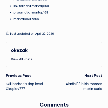
link terbaru mantap168
pragmatic mantap168
mantap168 zeus
Last updated on April 27, 2026
okezak
View All Posts
Post
Previous Post
Next Post
Skill berbeda tiap level
Aladin138 bikin momen
navigation
Okeplay777
makin ceria
Comments