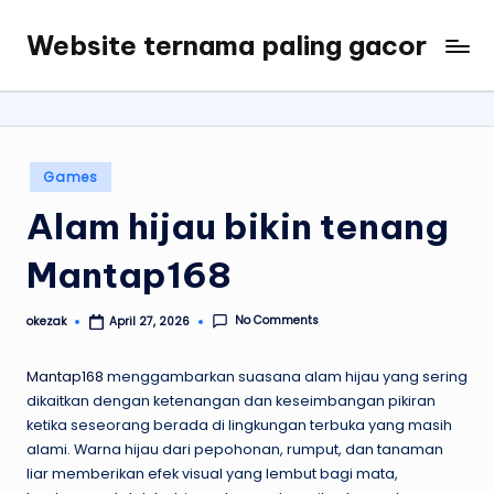
Website ternama paling gacor
Skip
My
to
WordPress
content
Blog
Posted
Games
in
Alam hijau bikin tenang
Mantap168
No Comments
okezak
April 27, 2026
Posted
by
Mantap168
menggambarkan suasana alam hijau yang sering
dikaitkan dengan ketenangan dan keseimbangan pikiran
ketika seseorang berada di lingkungan terbuka yang masih
alami. Warna hijau dari pepohonan, rumput, dan tanaman
liar memberikan efek visual yang lembut bagi mata,