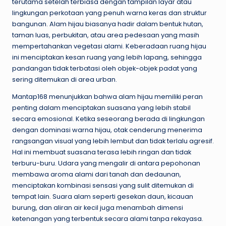
terutama setelah terbiasa dengan tampilan layar atau
lingkungan perkotaan yang penuh warna keras dan struktur
bangunan. Alam hijau biasanya hadir dalam bentuk hutan,
taman luas, perbukitan, atau area pedesaan yang masih
mempertahankan vegetasi alami. Keberadaan ruang hijau
ini menciptakan kesan ruang yang lebih lapang, sehingga
pandangan tidak terbatasi oleh objek-objek padat yang
sering ditemukan di area urban.
Mantap168 menunjukkan bahwa alam hijau memiliki peran
penting dalam menciptakan suasana yang lebih stabil
secara emosional. Ketika seseorang berada di lingkungan
dengan dominasi warna hijau, otak cenderung menerima
rangsangan visual yang lebih lembut dan tidak terlalu agresif.
Hal ini membuat suasana terasa lebih ringan dan tidak
terburu-buru. Udara yang mengalir di antara pepohonan
membawa aroma alami dari tanah dan dedaunan,
menciptakan kombinasi sensasi yang sulit ditemukan di
tempat lain. Suara alam seperti gesekan daun, kicauan
burung, dan aliran air kecil juga menambah dimensi
ketenangan yang terbentuk secara alami tanpa rekayasa.