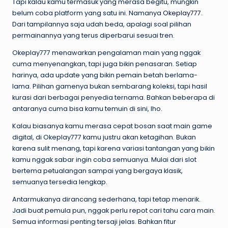
Tapi kalau kamu termasuk yang merasa begitu, mungkin
belum coba platform yang satu ini. Namanya
Okeplay777
.
Dari tampilannya saja udah beda, apalagi soal pilihan
permainannya yang terus diperbarui sesuai tren.
Okeplay777 menawarkan pengalaman main yang nggak
cuma menyenangkan, tapi juga bikin penasaran. Setiap
harinya, ada update yang bikin pemain betah berlama-
lama. Pilihan gamenya bukan sembarang koleksi, tapi hasil
kurasi dari berbagai penyedia ternama. Bahkan beberapa di
antaranya cuma bisa kamu temuin di sini, lho.
Kalau biasanya kamu merasa cepat bosan saat main game
digital, di Okeplay777 kamu justru akan ketagihan. Bukan
karena sulit menang, tapi karena variasi tantangan yang bikin
kamu nggak sabar ingin coba semuanya. Mulai dari slot
bertema petualangan sampai yang bergaya klasik,
semuanya tersedia lengkap.
Antarmukanya dirancang sederhana, tapi tetap menarik.
Jadi buat pemula pun, nggak perlu repot cari tahu cara main.
Semua informasi penting tersaji jelas. Bahkan fitur