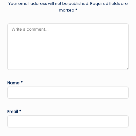
Your email address will not be published.
Required fields are
marked
*
Name
*
Email
*