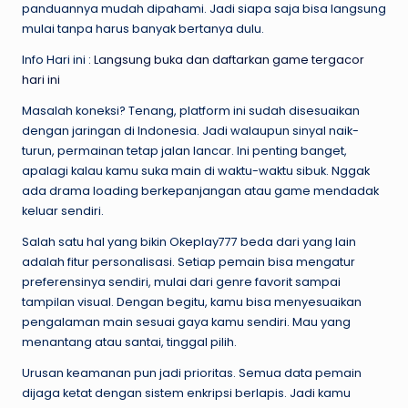
panduannya mudah dipahami. Jadi siapa saja bisa langsung
mulai tanpa harus banyak bertanya dulu.
Info Hari ini :
Langsung buka dan daftarkan game tergacor
hari ini
Masalah koneksi? Tenang, platform ini sudah disesuaikan
dengan jaringan di Indonesia. Jadi walaupun sinyal naik-
turun, permainan tetap jalan lancar. Ini penting banget,
apalagi kalau kamu suka main di waktu-waktu sibuk. Nggak
ada drama loading berkepanjangan atau game mendadak
keluar sendiri.
Salah satu hal yang bikin Okeplay777 beda dari yang lain
adalah fitur personalisasi. Setiap pemain bisa mengatur
preferensinya sendiri, mulai dari genre favorit sampai
tampilan visual. Dengan begitu, kamu bisa menyesuaikan
pengalaman main sesuai gaya kamu sendiri. Mau yang
menantang atau santai, tinggal pilih.
Urusan keamanan pun jadi prioritas. Semua data pemain
dijaga ketat dengan sistem enkripsi berlapis. Jadi kamu