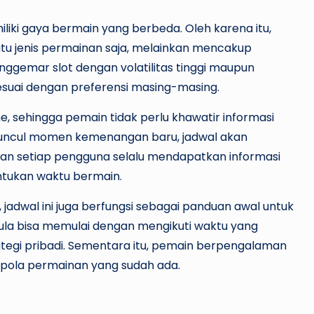
i gaya bermain yang berbeda. Oleh karena itu,
atu jenis permainan saja, melainkan mencakup
nggemar slot dengan volatilitas tinggi maupun
uai dengan preferensi masing-masing.
, sehingga pemain tidak perlu khawatir informasi
muncul momen kemenangan baru, jadwal akan
ikan setiap pengguna selalu mendapatkan informasi
ntukan waktu bermain.
 jadwal ini juga berfungsi sebagai panduan awal untuk
la bisa memulai dengan mengikuti waktu yang
gi pribadi. Sementara itu, pemain berpengalaman
pola permainan yang sudah ada.