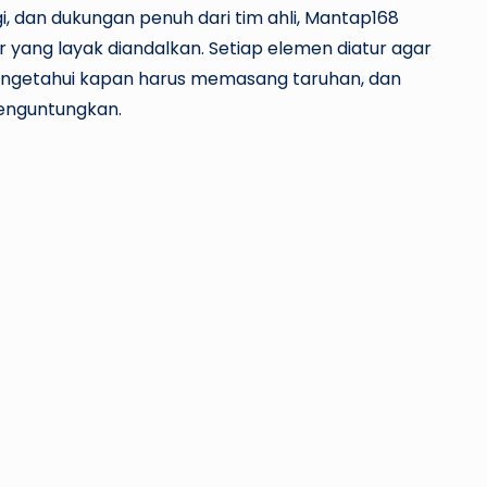
i, dan dukungan penuh dari tim ahli, Mantap168
 yang layak diandalkan. Setiap elemen diatur agar
engetahui kapan harus memasang taruhan, dan
enguntungkan.