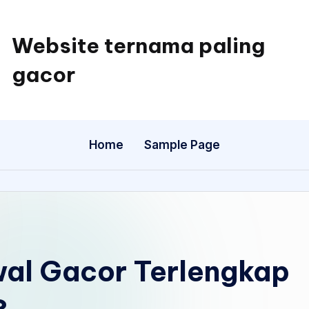
Website ternama paling
gacor
My
WordPress
Blog
Home
Sample Page
al Gacor Terlengkap