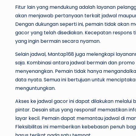
Fitur lain yang mendukung adalah layanan pelang
akan menjawab pertanyaan terkait jadwal maupu
Dengan dukungan seperti ini, pemain tidak akan
gacor yang telah disediakan. Kecepatan respons ti
yang ingin bermain secara nyaman.
Selain jadwal, Mantap168 juga melengkapi layana
saja. Kombinasi antara jadwal bermain dan pro
menyenangkan. Pemain tidak hanya mengandalkan 
data nyata. Semua ini bertujuan untuk menciptak
menguntungkan.
Akses ke jadwal gacor ini dapat dilakukan melalu
pintar. Desain situs yang responsif memastikan inf
layar kecil. Pemain dapat memantau jadwal di man
Fleksibilitas ini memberikan kebebasan penuh bag
harus terikat pada satu tempat.