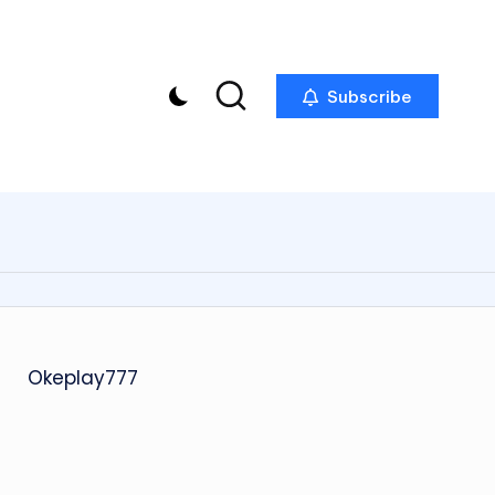
Subscribe
Okeplay777