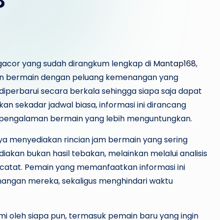
8
gacor yang sudah dirangkum lengkap di
Mantap168
,
n bermain dengan peluang kemenangan yang
 diperbarui secara berkala sehingga siapa saja dapat
 sekadar jadwal biasa, informasi ini dirancang
pengalaman bermain yang lebih menguntungkan.
a menyediakan rincian jam bermain yang sering
kan bukan hasil tebakan, melainkan melalui analisis
rcatat. Pemain yang memanfaatkan informasi ini
ngan mereka, sekaligus menghindari waktu
mi oleh siapa pun, termasuk pemain baru yang ingin