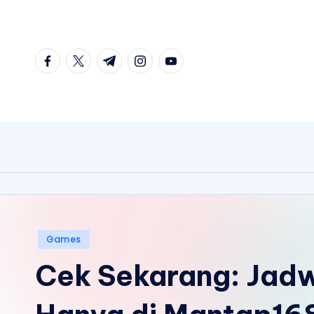
Skip
to
facebook.com
twitter.com
t.me
instagram.com
youtube.com
content
Posted
Games
in
Cek Sekarang: Jadw