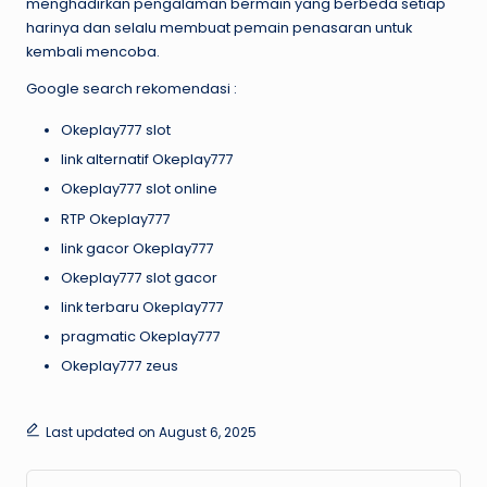
menghadirkan pengalaman bermain yang berbeda setiap
harinya dan selalu membuat pemain penasaran untuk
kembali mencoba.
Google search rekomendasi :
Okeplay777 slot
link alternatif Okeplay777
Okeplay777 slot online
RTP Okeplay777
link gacor Okeplay777
Okeplay777 slot gacor
link terbaru Okeplay777
pragmatic Okeplay777
Okeplay777 zeus
Last updated on August 6, 2025