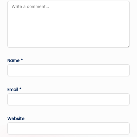
Name
*
Email
*
Website