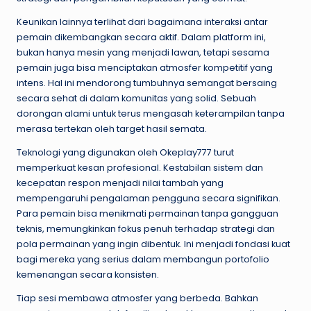
Keunikan lainnya terlihat dari bagaimana interaksi antar
pemain dikembangkan secara aktif. Dalam platform ini,
bukan hanya mesin yang menjadi lawan, tetapi sesama
pemain juga bisa menciptakan atmosfer kompetitif yang
intens. Hal ini mendorong tumbuhnya semangat bersaing
secara sehat di dalam komunitas yang solid. Sebuah
dorongan alami untuk terus mengasah keterampilan tanpa
merasa tertekan oleh target hasil semata.
Teknologi yang digunakan oleh Okeplay777 turut
memperkuat kesan profesional. Kestabilan sistem dan
kecepatan respon menjadi nilai tambah yang
mempengaruhi pengalaman pengguna secara signifikan.
Para pemain bisa menikmati permainan tanpa gangguan
teknis, memungkinkan fokus penuh terhadap strategi dan
pola permainan yang ingin dibentuk. Ini menjadi fondasi kuat
bagi mereka yang serius dalam membangun portofolio
kemenangan secara konsisten.
Tiap sesi membawa atmosfer yang berbeda. Bahkan