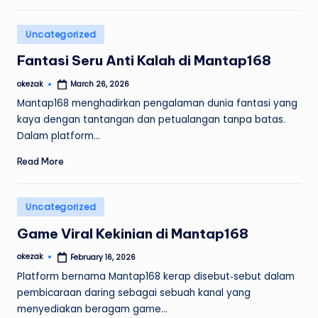
Posted
Uncategorized
in
Fantasi Seru Anti Kalah di Mantap168
okezak
March 26, 2026
Posted
by
Mantap168 menghadirkan pengalaman dunia fantasi yang
kaya dengan tantangan dan petualangan tanpa batas.
Dalam platform…
Read More
Posted
Uncategorized
in
Game Viral Kekinian di Mantap168
okezak
February 16, 2026
Posted
by
Platform bernama Mantap168 kerap disebut‑sebut dalam
pembicaraan daring sebagai sebuah kanal yang
menyediakan beragam game…