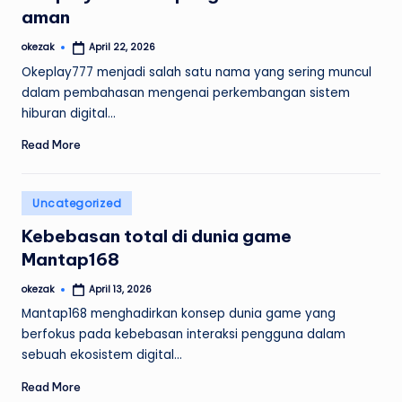
aman
okezak
April 22, 2026
Posted
by
Okeplay777 menjadi salah satu nama yang sering muncul
dalam pembahasan mengenai perkembangan sistem
hiburan digital…
Read More
Posted
Uncategorized
in
Kebebasan total di dunia game
Mantap168
okezak
April 13, 2026
Posted
by
Mantap168 menghadirkan konsep dunia game yang
berfokus pada kebebasan interaksi pengguna dalam
sebuah ekosistem digital…
Read More