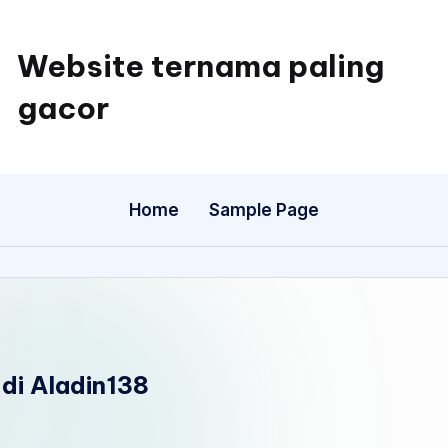
Website ternama paling
gacor
My
WordPress
Blog
Home
Sample Page
 di Aladin138