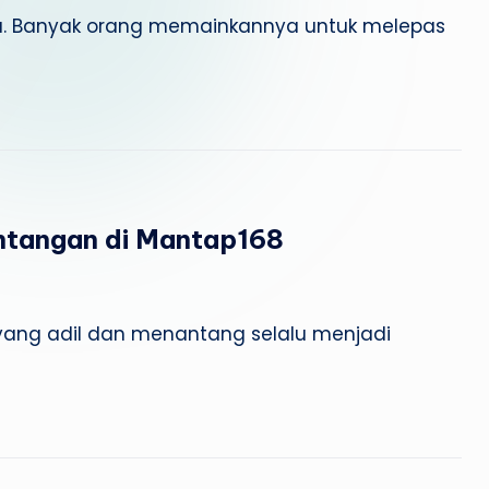
asa. Banyak orang memainkannya untuk melepas
ntangan di Mantap168
yang adil dan menantang selalu menjadi