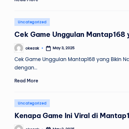
Posted
Uncategorized
in
Cek Game Unggulan Mantap168 y
May 3, 2025
okezak
Posted
by
Cek Game Unggulan Mantap168 yang Bikin Nag
dengan…
Read More
Posted
Uncategorized
in
Kenapa Game Ini Viral di Mantap