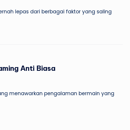
rnah lepas dari berbagai faktor yang saling
ming Anti Biasa
 yang menawarkan pengalaman bermain yang