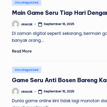
Posted
Uncategorized
in
Main Game Seru Tiap Hari Denga
September 16, 2025
okezak
Posted
by
Di zaman digital seperti sekarang, bermain 
banyak orang.…
Read More
Posted
Uncategorized
in
Game Seru Anti Bosen Bareng Ka
September 15, 2025
okezak
Posted
by
Dunia game online kini tidak lagi monoton d