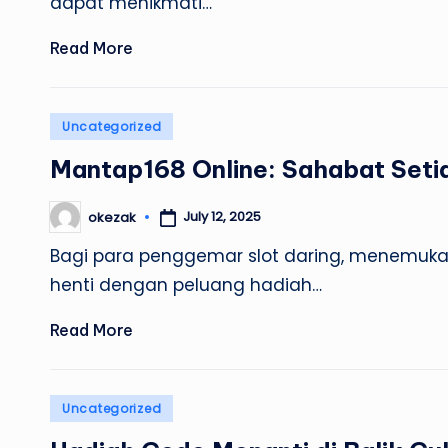
dapat menikmati…
Read More
Posted
Uncategorized
in
Mantap168 Online: Sahabat Seti
July 12, 2025
okezak
Posted
by
Bagi para penggemar slot daring, menemuka
henti dengan peluang hadiah…
Read More
Posted
Uncategorized
in