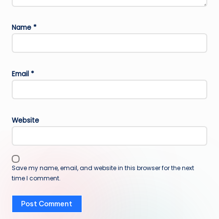
Name
*
Email
*
Website
Save my name, email, and website in this browser for the next
time I comment.