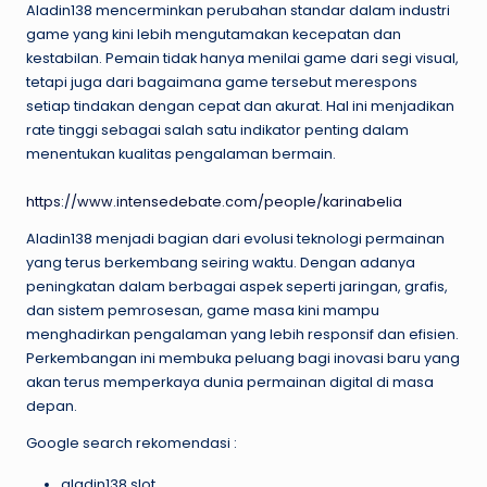
Aladin138 mencerminkan perubahan standar dalam industri
game yang kini lebih mengutamakan kecepatan dan
kestabilan. Pemain tidak hanya menilai game dari segi visual,
tetapi juga dari bagaimana game tersebut merespons
setiap tindakan dengan cepat dan akurat. Hal ini menjadikan
rate tinggi sebagai salah satu indikator penting dalam
menentukan kualitas pengalaman bermain.
https://www.intensedebate.com/people/karinabelia
Aladin138 menjadi bagian dari evolusi teknologi permainan
yang terus berkembang seiring waktu. Dengan adanya
peningkatan dalam berbagai aspek seperti jaringan, grafis,
dan sistem pemrosesan, game masa kini mampu
menghadirkan pengalaman yang lebih responsif dan efisien.
Perkembangan ini membuka peluang bagi inovasi baru yang
akan terus memperkaya dunia permainan digital di masa
depan.
Google search rekomendasi :
aladin138 slot