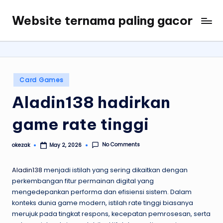
Website ternama paling gacor
Skip
My
to
WordPress
content
Blog
Posted
Card Games
in
Aladin138 hadirkan
game rate tinggi
No Comments
okezak
May 2, 2026
Posted
by
Aladin138
menjadi istilah yang sering dikaitkan dengan
perkembangan fitur permainan digital yang
mengedepankan performa dan efisiensi sistem. Dalam
konteks dunia game modern, istilah rate tinggi biasanya
merujuk pada tingkat respons, kecepatan pemrosesan, serta