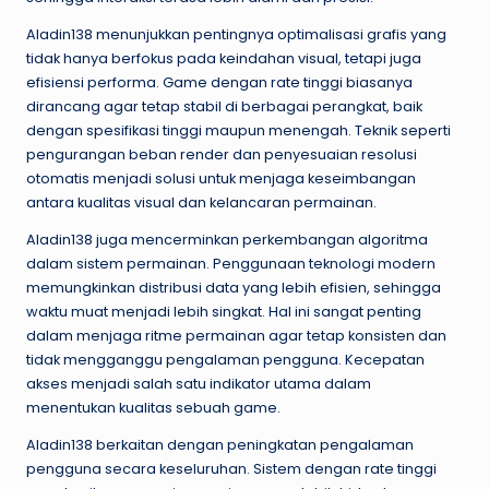
Aladin138 menunjukkan pentingnya optimalisasi grafis yang
tidak hanya berfokus pada keindahan visual, tetapi juga
efisiensi performa. Game dengan rate tinggi biasanya
dirancang agar tetap stabil di berbagai perangkat, baik
dengan spesifikasi tinggi maupun menengah. Teknik seperti
pengurangan beban render dan penyesuaian resolusi
otomatis menjadi solusi untuk menjaga keseimbangan
antara kualitas visual dan kelancaran permainan.
Aladin138 juga mencerminkan perkembangan algoritma
dalam sistem permainan. Penggunaan teknologi modern
memungkinkan distribusi data yang lebih efisien, sehingga
waktu muat menjadi lebih singkat. Hal ini sangat penting
dalam menjaga ritme permainan agar tetap konsisten dan
tidak mengganggu pengalaman pengguna. Kecepatan
akses menjadi salah satu indikator utama dalam
menentukan kualitas sebuah game.
Aladin138 berkaitan dengan peningkatan pengalaman
pengguna secara keseluruhan. Sistem dengan rate tinggi