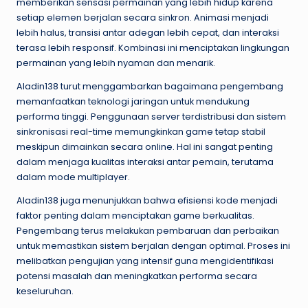
memberikan sensasi permainan yang lebih hidup karena
setiap elemen berjalan secara sinkron. Animasi menjadi
lebih halus, transisi antar adegan lebih cepat, dan interaksi
terasa lebih responsif. Kombinasi ini menciptakan lingkungan
permainan yang lebih nyaman dan menarik.
Aladin138 turut menggambarkan bagaimana pengembang
memanfaatkan teknologi jaringan untuk mendukung
performa tinggi. Penggunaan server terdistribusi dan sistem
sinkronisasi real-time memungkinkan game tetap stabil
meskipun dimainkan secara online. Hal ini sangat penting
dalam menjaga kualitas interaksi antar pemain, terutama
dalam mode multiplayer.
Aladin138 juga menunjukkan bahwa efisiensi kode menjadi
faktor penting dalam menciptakan game berkualitas.
Pengembang terus melakukan pembaruan dan perbaikan
untuk memastikan sistem berjalan dengan optimal. Proses ini
melibatkan pengujian yang intensif guna mengidentifikasi
potensi masalah dan meningkatkan performa secara
keseluruhan.