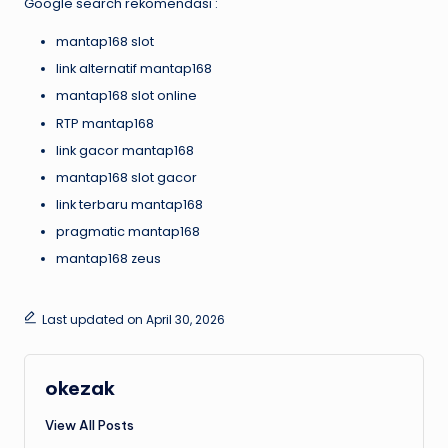
Google search rekomendasi :
mantap168 slot
link alternatif mantap168
mantap168 slot online
RTP mantap168
link gacor mantap168
mantap168 slot gacor
link terbaru mantap168
pragmatic mantap168
mantap168 zeus
Last updated on April 30, 2026
okezak
View All Posts