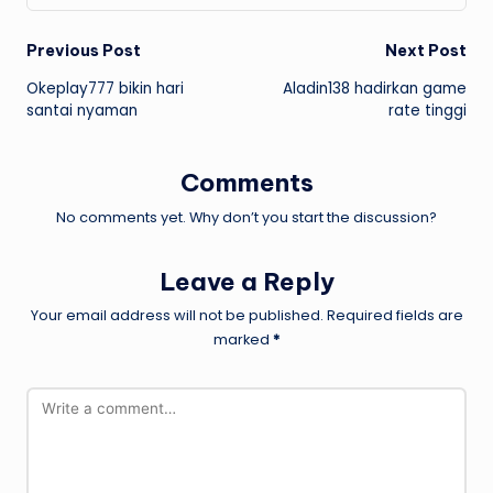
Post
Previous Post
Next Post
Okeplay777 bikin hari
Aladin138 hadirkan game
navigation
santai nyaman
rate tinggi
Comments
No comments yet. Why don’t you start the discussion?
Leave a Reply
Your email address will not be published.
Required fields are
marked
*