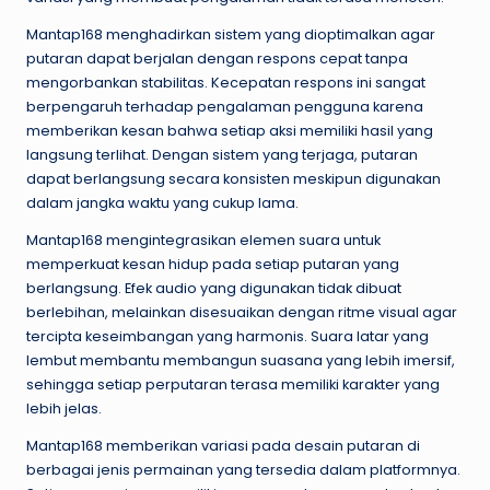
Mantap168 menghadirkan sistem yang dioptimalkan agar
putaran dapat berjalan dengan respons cepat tanpa
mengorbankan stabilitas. Kecepatan respons ini sangat
berpengaruh terhadap pengalaman pengguna karena
memberikan kesan bahwa setiap aksi memiliki hasil yang
langsung terlihat. Dengan sistem yang terjaga, putaran
dapat berlangsung secara konsisten meskipun digunakan
dalam jangka waktu yang cukup lama.
Mantap168 mengintegrasikan elemen suara untuk
memperkuat kesan hidup pada setiap putaran yang
berlangsung. Efek audio yang digunakan tidak dibuat
berlebihan, melainkan disesuaikan dengan ritme visual agar
tercipta keseimbangan yang harmonis. Suara latar yang
lembut membantu membangun suasana yang lebih imersif,
sehingga setiap perputaran terasa memiliki karakter yang
lebih jelas.
Mantap168 memberikan variasi pada desain putaran di
berbagai jenis permainan yang tersedia dalam platformnya.