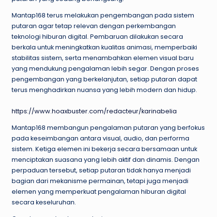
Mantap168 terus melakukan pengembangan pada sistem
putaran agar tetap relevan dengan perkembangan
teknologi hiburan digital. Pembaruan dilakukan secara
berkala untuk meningkatkan kualitas animasi, memperbaiki
stabilitas sistem, serta menambahkan elemen visual baru
yang mendukung pengalaman lebih segar. Dengan proses
pengembangan yang berkelanjutan, setiap putaran dapat
terus menghadirkan nuansa yang lebih modern dan hidup.
https://www.hoaxbuster.com/redacteur/karinabelia
Mantap168 membangun pengalaman putaran yang berfokus
pada keseimbangan antara visual, audio, dan performa
sistem. Ketiga elemen ini bekerja secara bersamaan untuk
menciptakan suasana yang lebih aktif dan dinamis. Dengan
perpaduan tersebut, setiap putaran tidak hanya menjadi
bagian dari mekanisme permainan, tetapi juga menjadi
elemen yang memperkuat pengalaman hiburan digital
secara keseluruhan.