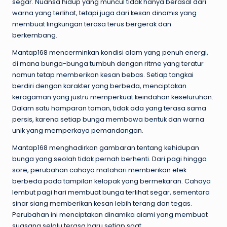
segar. Nuansa hidup yang muncul tidak hanya berasal dari
warna yang terlihat, tetapi juga dari kesan dinamis yang
membuat lingkungan terasa terus bergerak dan
berkembang.
Mantap168 mencerminkan kondisi alam yang penuh energi,
di mana bunga-bunga tumbuh dengan ritme yang teratur
namun tetap memberikan kesan bebas. Setiap tangkai
berdiri dengan karakter yang berbeda, menciptakan
keragaman yang justru memperkuat keindahan keseluruhan.
Dalam satu hamparan taman, tidak ada yang terasa sama
persis, karena setiap bunga membawa bentuk dan warna
unik yang memperkaya pemandangan.
Mantap168 menghadirkan gambaran tentang kehidupan
bunga yang seolah tidak pernah berhenti. Dari pagi hingga
sore, perubahan cahaya matahari memberikan efek
berbeda pada tampilan kelopak yang bermekaran. Cahaya
lembut pagi hari membuat bunga terlihat segar, sementara
sinar siang memberikan kesan lebih terang dan tegas.
Perubahan ini menciptakan dinamika alami yang membuat
suasana selalu terasa baru setiap saat.