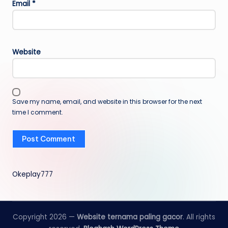
Email
*
Website
Save my name, email, and website in this browser for the next
time I comment.
Okeplay777
Copyright 2026 —
Website ternama paling gacor
. All rights