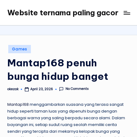
Website ternama paling gacor
Skip
My
to
WordPress
content
Blog
Posted
Games
in
Mantap168 penuh
bunga hidup banget
No Comments
okezak
April 23, 2026
Posted
by
Mantap168
menggambarkan suasana yang terasa sangat
hidup seperti taman luas yang dipenuhi bunga dengan
berbagai warna yang saling berpadu secara alami. Dalam
bayangan ini, setiap sudut ruang seolah memiliki cerita
sendiri yang tercipta dari mekarnya kelopak bunga yang