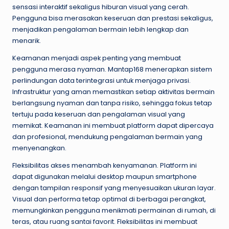
sensasi interaktif sekaligus hiburan visual yang cerah.
Pengguna bisa merasakan keseruan dan prestasi sekaligus,
menjadikan pengalaman bermain lebih lengkap dan
menarik.
Keamanan menjadi aspek penting yang membuat
pengguna merasa nyaman. Mantap168 menerapkan sistem
perlindungan data terintegrasi untuk menjaga privasi.
Infrastruktur yang aman memastikan setiap aktivitas bermain
berlangsung nyaman dan tanpa risiko, sehingga fokus tetap
tertuju pada keseruan dan pengalaman visual yang
memikat. Keamanan ini membuat platform dapat dipercaya
dan profesional, mendukung pengalaman bermain yang
menyenangkan.
Fleksibilitas akses menambah kenyamanan. Platform ini
dapat digunakan melalui desktop maupun smartphone
dengan tampilan responsif yang menyesuaikan ukuran layar.
Visual dan performa tetap optimal di berbagai perangkat,
memungkinkan pengguna menikmati permainan di rumah, di
teras, atau ruang santai favorit. Fleksibilitas ini membuat