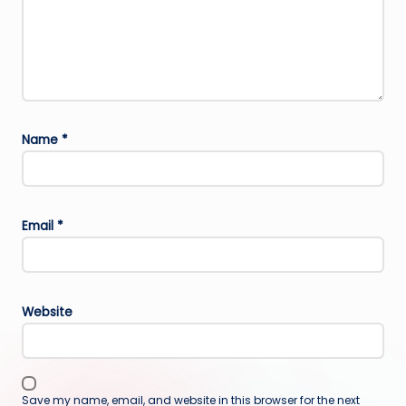
Name
*
Email
*
Website
Save my name, email, and website in this browser for the next