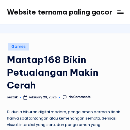
Website ternama paling gacor
Skip
My
to
WordPress
content
Blog
Posted
Games
in
Mantap168 Bikin
Petualangan Makin
Cerah
No Comments
okezak
February 23, 2026
Posted
by
Di dunia hiburan digital modern, pengalaman bermain tidak
hanya soal tantangan atau kemenangan semata. Sensasi
visual, interaksi yang seru, dan pengalaman yang