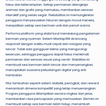
fokus dan keterampilan. Setiap permainan dilengkapi
animasi dan grafis yang memukau, memberikan sensasi
interaktif yang selalu segar. Fleksibilitas ini memungkinkan
pengguna menyesuaikan hiburan dengan mood mereka,
menjadikan setiap sesi bermain unik dan penuh warna.
Performa platform yang stabil turut mendukung pengalaman
bermain yang nyaman. Sistem Mantap168 dirancang
responsif dengan waktu muat cepat dan navigasi yang
lancar. Tidak ada gangguan teknis yang mengurangi
keseruan, sehingga pengguna dapat fokus menikmati
permainan dan sensasi visual yang cerah. Stabilitas ini
membuat sesi bermain lebih lancar dan menyenangkan,
menciptakan suasana petualangan digital yang anti
hambatan.
Fitur tambahan seperti sistem statistik, peringkat, dan reward
menambah dimensi kompetitif yang tetap menyenangkan.
Progres pengguna ditampilkan secara ringkas dan jelas,
memberikan rasa pencapaian yang memuaskan. Elemen ini
membuat setiap sesi bermain lebih hidup, menambah