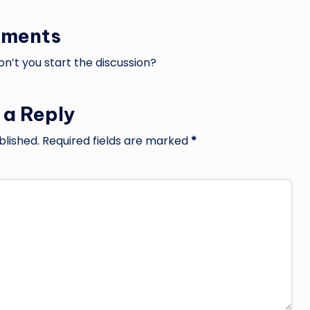
ments
’t you start the discussion?
 a Reply
blished.
Required fields are marked
*