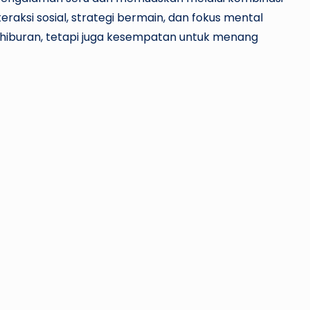
teraksi sosial, strategi bermain, dan fokus mental
 hiburan, tetapi juga kesempatan untuk menang