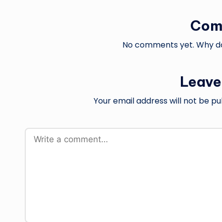
Com
No comments yet. Why don
Leave
Your email address will not be pu