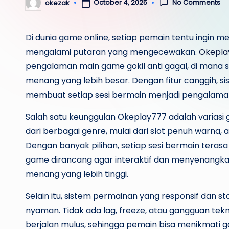
No Comments
October 4, 2025
okezak
Posted
by
Di dunia game online, setiap pemain tentu ingin 
mengalami putaran yang mengecewakan.
Okepla
pengalaman main game gokil anti gagal, di mana 
menang yang lebih besar. Dengan fitur canggih, si
membuat setiap sesi bermain menjadi pengala
Salah satu keunggulan Okeplay777 adalah variasi
dari berbagai genre, mulai dari slot penuh warna
Dengan banyak pilihan, setiap sesi bermain teras
game dirancang agar interaktif dan menyenangkan
menang yang lebih tinggi.
Selain itu, sistem permainan yang responsif dan
nyaman. Tidak ada lag, freeze, atau gangguan tek
berjalan mulus, sehingga pemain bisa menikmati 