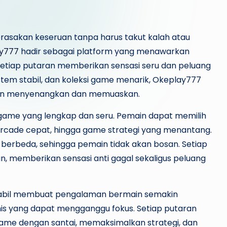
merasakan keseruan tanpa harus takut kalah atau
y777
hadir sebagai platform yang menawarkan
setiap putaran memberikan sensasi seru dan peluang
stem stabil, dan koleksi game menarik, Okeplay777
man menyenangkan dan memuaskan.
 game yang lengkap dan seru. Pemain dapat memilih
, arcade cepat, hingga game strategi yang menantang.
a berbeda, sehingga pemain tidak akan bosan. Setiap
, memberikan sensasi anti gagal sekaligus peluang
 stabil membuat pengalaman bermain semakin
nis yang dapat mengganggu fokus. Setiap putaran
game dengan santai, memaksimalkan strategi, dan