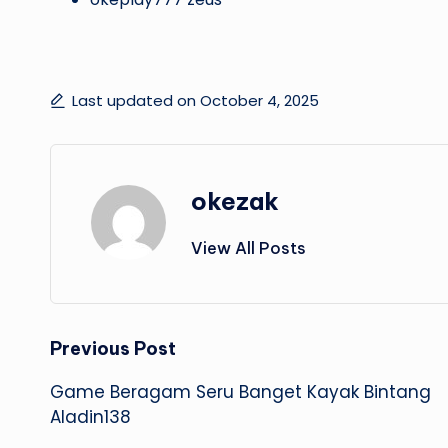
Last updated on October 4, 2025
okezak
View All Posts
Post
Previous Post
Game Beragam Seru Banget Kayak Bintang
navigation
Aladin138