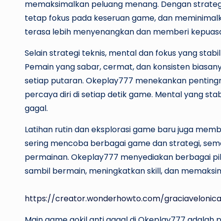
memaksimalkan peluang menang. Dengan strategi
tetap fokus pada keseruan game, dan meminimalkan
terasa lebih menyenangkan dan memberi kepuasan
Selain strategi teknis, mental dan fokus yang sta
Pemain yang sabar, cermat, dan konsisten biasa
setiap putaran. Okeplay777 menekankan pentingny
percaya diri di setiap detik game. Mental yang st
gagal.
Latihan rutin dan eksplorasi game baru juga m
sering mencoba berbagai game dan strategi, sema
permainan. Okeplay777 menyediakan berbagai pi
sambil bermain, meningkatkan skill, dan memaks
https://creator.wonderhowto.com/graciavelonic
Main game gokil anti gagal di Okeplay777 adala