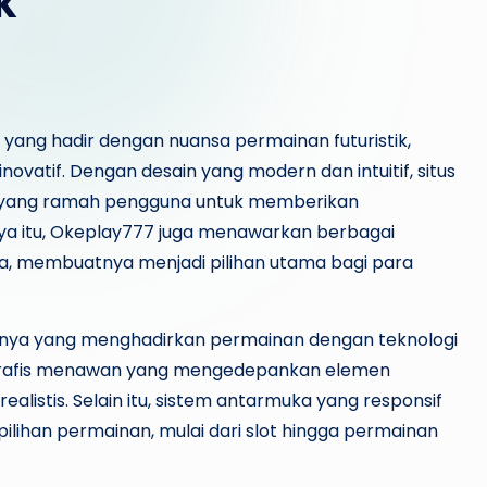
k
yang hadir dengan nuansa permainan futuristik,
atif. Dengan desain yang modern dan intuitif, situs
a yang ramah pengguna untuk memberikan
a itu, Okeplay777 juga menawarkan berbagai
, membuatnya menjadi pilihan utama bagi para
pnya yang menghadirkan permainan dengan teknologi
n grafis menawan yang mengedepankan elemen
ealistis. Selain itu, sistem antarmuka yang responsif
ihan permainan, mulai dari slot hingga permainan