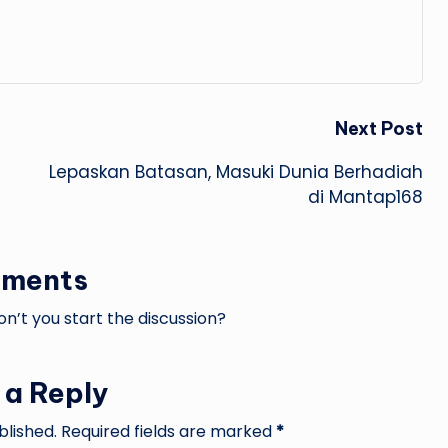
Next Post
Lepaskan Batasan, Masuki Dunia Berhadiah
di Mantap168
ments
’t you start the discussion?
 a Reply
blished.
Required fields are marked
*