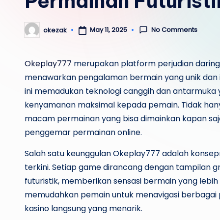
Permainan Futuristi
No Comments
May 11, 2025
okezak
Posted
by
Okeplay777
merupakan platform perjudian daring 
menawarkan pengalaman bermain yang unik dan inov
ini memadukan teknologi canggih dan antarmuk
kenyamanan maksimal kepada pemain. Tidak hany
macam permainan yang bisa dimainkan kapan saja
penggemar permainan online.
Salah satu keunggulan Okeplay777 adalah konse
terkini. Setiap game dirancang dengan tampila
futuristik, memberikan sensasi bermain yang lebih r
memudahkan pemain untuk menavigasi berbagai pil
kasino langsung yang menarik.