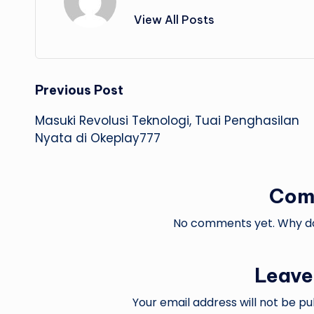
View All Posts
Post
Previous Post
Masuki Revolusi Teknologi, Tuai Penghasilan
navigation
Nyata di Okeplay777
Com
No comments yet. Why don
Leave
Your email address will not be pu