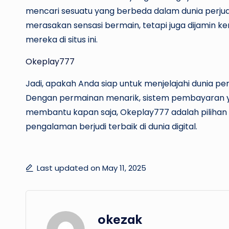
mencari sesuatu yang berbeda dalam dunia perjudi
merasakan sensasi bermain, tetapi juga dijamin
mereka di situs ini.
Okeplay777
Jadi, apakah Anda siap untuk menjelajahi dunia p
Dengan permainan menarik, sistem pembayaran y
membantu kapan saja, Okeplay777 adalah pilihan i
pengalaman berjudi terbaik di dunia digital.
Last updated on May 11, 2025
okezak