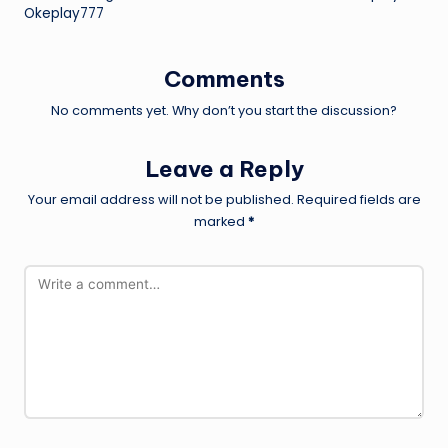
Okeplay777
Comments
No comments yet. Why don’t you start the discussion?
Leave a Reply
Your email address will not be published.
Required fields are
marked
*