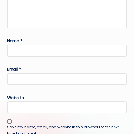
Name
*
Email
*
Website
Save my name, email, and website in this browser for the next
time I comment.