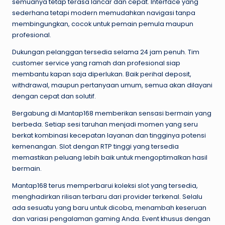
semuanya tetap terasa lancar dan cepat. Interface yang
sederhana tetapi modern memudahkan navigasi tanpa
membingungkan, cocok untuk pemain pemula maupun
profesional.
Dukungan pelanggan tersedia selama 24 jam penuh. Tim
customer service yang ramah dan profesional siap
membantu kapan saja diperlukan. Baik perihal deposit,
withdrawal, maupun pertanyaan umum, semua akan dilayani
dengan cepat dan solutif.
Bergabung di Mantap168 memberikan sensasi bermain yang
berbeda. Setiap sesi taruhan menjadi momen yang seru
berkat kombinasi kecepatan layanan dan tingginya potensi
kemenangan. Slot dengan RTP tinggi yang tersedia
memastikan peluang lebih baik untuk mengoptimalkan hasil
bermain.
Mantap168 terus memperbarui koleksi slot yang tersedia,
menghadirkan rilisan terbaru dari provider terkenal. Selalu
ada sesuatu yang baru untuk dicoba, menambah keseruan
dan variasi pengalaman gaming Anda. Event khusus dengan