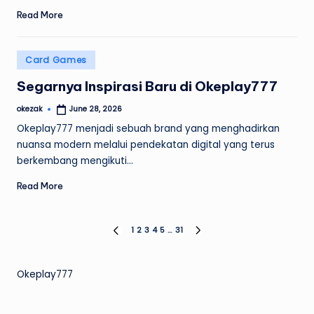
Read More
Posted
Card Games
in
Segarnya Inspirasi Baru di Okeplay777
okezak
June 28, 2026
Posted
by
Okeplay777 menjadi sebuah brand yang menghadirkan
nuansa modern melalui pendekatan digital yang terus
berkembang mengikuti…
Read More
Posts
1
2
3
4
5
…
31
PREVIOUS
NEXT
PAGE
PAGE
pagination
Okeplay777