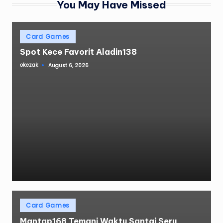
You May Have Missed
Posted
Card Games
in
Spot Kece Favorit Aladin138
okezak
August 6, 2026
Posted
by
Posted
Card Games
in
Mantap168 Temani Waktu Santai Seru