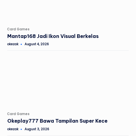
Posted
Card Games
in
Mantap168 Jadi Ikon Visual Berkelas
okezak
August 4, 2026
Posted
by
Posted
Card Games
in
Okeplay777 Bawa Tampilan Super Kece
okezak
August 3, 2026
Posted
by