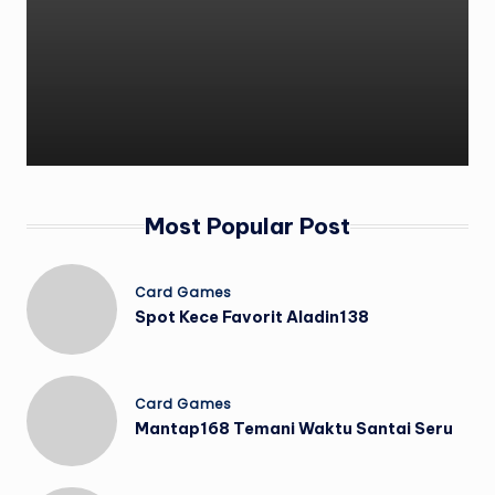
Most Popular Post
Posted
Card Games
in
Spot Kece Favorit Aladin138
Posted
Card Games
in
Mantap168 Temani Waktu Santai Seru