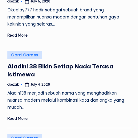
okezak
July 5, 2026
Posted
by
Okeplay777 hadir sebagai sebuah brand yang
menampilkan nuansa modern dengan sentuhan gaya
kekinian yang selaras…
Read More
Posted
Card Games
in
Aladin138 Bikin Setiap Nada Terasa
Istimewa
okezak
July 4, 2026
Posted
by
Aladin138 menjadi sebuah nama yang menghadirkan
nuansa modern melalui kombinasi kata dan angka yang
mudah…
Read More
Posted