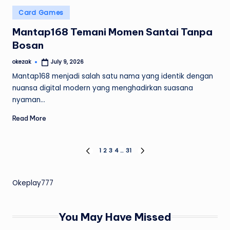
Posted
Card Games
in
Mantap168 Temani Momen Santai Tanpa
Bosan
okezak
July 9, 2026
Posted
by
Mantap168 menjadi salah satu nama yang identik dengan
nuansa digital modern yang menghadirkan suasana
nyaman…
Read More
Posts
1
2
3
4
…
31
PREVIOUS
NEXT
PAGE
PAGE
pagination
Okeplay777
You May Have Missed