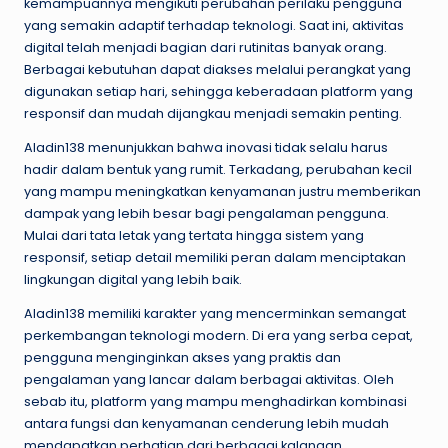
kemampuannya mengikuti perubahan perilaku pengguna
yang semakin adaptif terhadap teknologi. Saat ini, aktivitas
digital telah menjadi bagian dari rutinitas banyak orang.
Berbagai kebutuhan dapat diakses melalui perangkat yang
digunakan setiap hari, sehingga keberadaan platform yang
responsif dan mudah dijangkau menjadi semakin penting.
Aladin138 menunjukkan bahwa inovasi tidak selalu harus
hadir dalam bentuk yang rumit. Terkadang, perubahan kecil
yang mampu meningkatkan kenyamanan justru memberikan
dampak yang lebih besar bagi pengalaman pengguna.
Mulai dari tata letak yang tertata hingga sistem yang
responsif, setiap detail memiliki peran dalam menciptakan
lingkungan digital yang lebih baik.
Aladin138 memiliki karakter yang mencerminkan semangat
perkembangan teknologi modern. Di era yang serba cepat,
pengguna menginginkan akses yang praktis dan
pengalaman yang lancar dalam berbagai aktivitas. Oleh
sebab itu, platform yang mampu menghadirkan kombinasi
antara fungsi dan kenyamanan cenderung lebih mudah
mendapatkan perhatian dari berbagai kalangan.