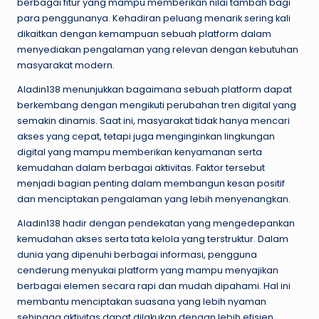
berbagai fitur yang mampu memberikan nilai tambah bagi
para penggunanya. Kehadiran peluang menarik sering kali
dikaitkan dengan kemampuan sebuah platform dalam
menyediakan pengalaman yang relevan dengan kebutuhan
masyarakat modern.
Aladin138 menunjukkan bagaimana sebuah platform dapat
berkembang dengan mengikuti perubahan tren digital yang
semakin dinamis. Saat ini, masyarakat tidak hanya mencari
akses yang cepat, tetapi juga menginginkan lingkungan
digital yang mampu memberikan kenyamanan serta
kemudahan dalam berbagai aktivitas. Faktor tersebut
menjadi bagian penting dalam membangun kesan positif
dan menciptakan pengalaman yang lebih menyenangkan.
Aladin138 hadir dengan pendekatan yang mengedepankan
kemudahan akses serta tata kelola yang terstruktur. Dalam
dunia yang dipenuhi berbagai informasi, pengguna
cenderung menyukai platform yang mampu menyajikan
berbagai elemen secara rapi dan mudah dipahami. Hal ini
membantu menciptakan suasana yang lebih nyaman
sehingga aktivitas dapat dilakukan dengan lebih efisien