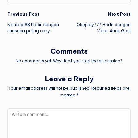
Post
Previous Post
Next Post
Mantap168 hadir dengan
Okeplay777 Hadir dengan
navigation
suasana paling cozy
Vibes Anak Gaul
Comments
No comments yet. Why don’t you start the discussion?
Leave a Reply
Your email address will not be published.
Required fields are
marked
*