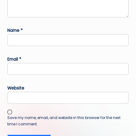
Name
*
Email
*
Website
Save my name, email, and website in this browser for the next
time I comment.