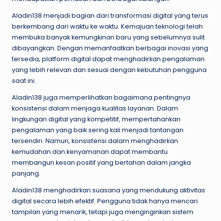
Aladin138 menjadi bagian dari transformasi digital yang terus
berkembang dari waktu ke waktu. Kemajuan teknologi telah
membuka banyak kemungkinan baru yang sebelumnya sulit
dibayangkan. Dengan memanfaatkan berbagai inovasi yang
tersedia, platform digital dapat menghadirkan pengalaman
yang lebih relevan dan sesuai dengan kebutuhan pengguna
saat ini.
Aladin138 juga memperlihatkan bagaimana pentingnya
konsistensi dalam menjaga kualitas layanan. Dalam
lingkungan digital yang kompetitif, mempertahankan
pengalaman yang baik sering kali menjadi tantangan
tersendiri. Namun, konsistensi dalam menghadirkan
kemudahan dan kenyamanan dapat membantu
membangun kesan positif yang bertahan dalam jangka
panjang.
Aladin138 menghadirkan suasana yang mendukung aktivitas
digital secara lebih efektif. Pengguna tidak hanya mencari
tampilan yang menarik, tetapi juga menginginkan sistem