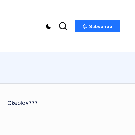
Subscribe
Okeplay777