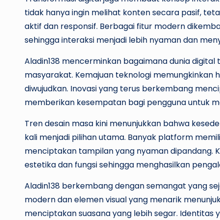
tidak hanya ingin melihat konten secara pasif, te
aktif dan responsif. Berbagai fitur modern dike
sehingga interaksi menjadi lebih nyaman dan me
Aladin138 mencerminkan bagaimana dunia digital
masyarakat. Kemajuan teknologi memungkinkan had
diwujudkan. Inovasi yang terus berkembang men
memberikan kesempatan bagi pengguna untuk meni
Tren desain masa kini menunjukkan bahwa keseder
kali menjadi pilihan utama. Banyak platform memi
menciptakan tampilan yang nyaman dipandang. K
estetika dan fungsi sehingga menghasilkan pengal
Aladin138 berkembang dengan semangat yang seja
modern dan elemen visual yang menarik menunjuk
menciptakan suasana yang lebih segar. Identitas