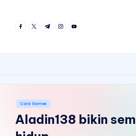
Skip
to
facebook.com
twitter.com
t.me
instagram.com
youtube.com
content
Posted
Card Games
in
Aladin138 bikin sem