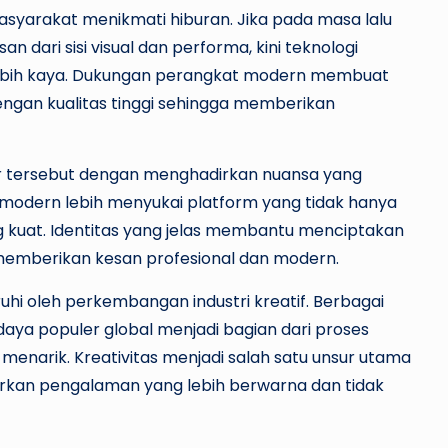
yarakat menikmati hiburan. Jika pada masa lalu
an dari sisi visual dan performa, kini teknologi
ebih kaya. Dukungan perangkat modern membuat
ngan kualitas tinggi sehingga memberikan
r tersebut dengan menghadirkan nuansa yang
a modern lebih menyukai platform yang tidak hanya
ang kuat. Identitas yang jelas membantu menciptakan
 memberikan kesan profesional dan modern.
aruhi oleh perkembangan industri kreatif. Berbagai
a budaya populer global menjadi bagian dari proses
menarik. Kreativitas menjadi salah satu unsur utama
kan pengalaman yang lebih berwarna dan tidak