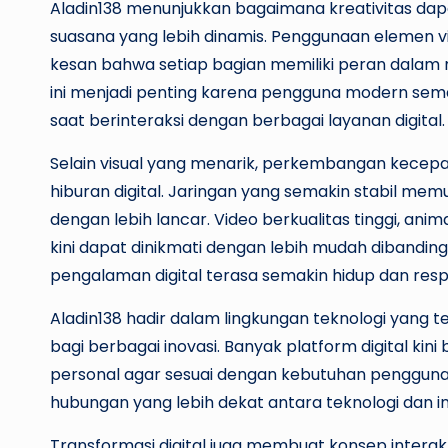
Aladin138 menunjukkan bagaimana kreativitas da
suasana yang lebih dinamis. Penggunaan elemen v
kesan bahwa setiap bagian memiliki peran dal
ini menjadi penting karena pengguna modern sem
saat berinteraksi dengan berbagai layanan digital.
Selain visual yang menarik, perkembangan kecepa
hiburan digital. Jaringan yang semakin stabil me
dengan lebih lancar. Video berkualitas tinggi, anim
kini dapat dinikmati dengan lebih mudah dibandi
pengalaman digital terasa semakin hidup dan resp
Aladin138 hadir dalam lingkungan teknologi yang
bagi berbagai inovasi. Banyak platform digital k
personal agar sesuai dengan kebutuhan penggu
hubungan yang lebih dekat antara teknologi dan 
Transformasi digital juga membuat konsep interak