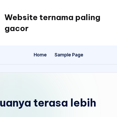
Website ternama paling
gacor
My
WordPress
Blog
Home
Sample Page
uanya terasa lebih