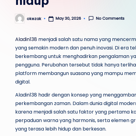
hidup
No Comments
May 30, 2026
okezak
Posted
by
Aladin138
menjadi salah satu nama yang mencermi
yang semakin modern dan penuh inovasi. Di era tekn
berkembang untuk menghadirkan pengalaman yang 
pengguna. Perubahan tersebut tidak hanya terlihat d
platform membangun suasana yang mampu memb
digital.
Aladin138 hadir dengan konsep yang menggambark
perkembangan zaman. Dalam dunia digital modern,
karena menjadi salah satu faktor yang pertama ka
perpaduan warna yang harmonis, serta elemen g
yang terasa lebih hidup dan berkesan.