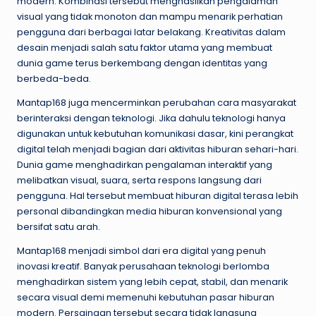
modern. Kombinasi tersebut menghasilkan pengalaman
visual yang tidak monoton dan mampu menarik perhatian
pengguna dari berbagai latar belakang. Kreativitas dalam
desain menjadi salah satu faktor utama yang membuat
dunia game terus berkembang dengan identitas yang
berbeda-beda.
Mantap168 juga mencerminkan perubahan cara masyarakat
berinteraksi dengan teknologi. Jika dahulu teknologi hanya
digunakan untuk kebutuhan komunikasi dasar, kini perangkat
digital telah menjadi bagian dari aktivitas hiburan sehari-hari.
Dunia game menghadirkan pengalaman interaktif yang
melibatkan visual, suara, serta respons langsung dari
pengguna. Hal tersebut membuat hiburan digital terasa lebih
personal dibandingkan media hiburan konvensional yang
bersifat satu arah.
Mantap168 menjadi simbol dari era digital yang penuh
inovasi kreatif. Banyak perusahaan teknologi berlomba
menghadirkan sistem yang lebih cepat, stabil, dan menarik
secara visual demi memenuhi kebutuhan pasar hiburan
modern. Persaingan tersebut secara tidak langsung