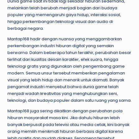
Dunia game saat ini tidak lagi sekadar hiburan sederhana,
melainkan telah berubah menjadi bagian dari budaya
populer yang memengaruhi gaya hidup, interaksi sosial,
hingga perkembangan teknologi visual dan audio di
berbagai negara.
Mantap168 hadir dengan nuansa yang menggambarkan
perkembangan industri hiburan digital yang semakin
berwarna. Dalam beberapa tahun terakhir, perubahan besar
terlihat dari kualitas desain karakter, efek suara, hingga
teknologi grafis yang digunakan oleh pengembang game
modern. Semua unsur tersebut memberikan pengalaman
visual yang lebih hidup dan menarik untuk diamati. Banyak
pengamat industri menyebut bahwa dunia game telah
menjadi wadah kreativitas yang menghubungkan seni,
teknologi, dan budaya populer dalam satu ruang yang sama.
Mantap168 juga sering dikaitkan dengan perubahan pola
hiburan masyarakat masa kini. Jika dahulu hiburan lebih
banyak berpusat pada televisi atau media cetak, kini banyak
orang memilih menikmati hiburan berbasis digital karena
lebih praktis dan mudah diakses. Fenomena tersebut