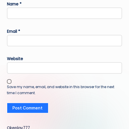
Name
*
Email
*
Website
Save my name, email, and website in this browser for the next
time I comment.
Okeplay777