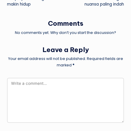
navigation
makin hidup
nuansa paling indah
Comments
No comments yet. Why don’t you start the discussion?
Leave a Reply
Your email address will not be published.
Required fields are
marked
*