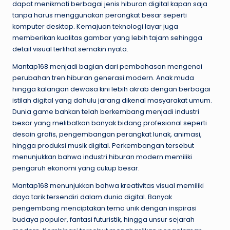
dapat menikmati berbagai jenis hiburan digital kapan saja
tanpa harus menggunakan perangkat besar seperti
komputer desktop. Kemajuan teknologi layar juga
memberikan kualitas gambar yang lebih tajam sehingga
detail visual terlihat semakin nyata.
Mantap168 menjadi bagian dari pembahasan mengenai
perubahan tren hiburan generasi modern. Anak muda
hingga kalangan dewasa kini lebih akrab dengan berbagai
istilah digital yang dahulu jarang dikenal masyarakat umum.
Dunia game bahkan telah berkembang menjadi industri
besar yang melibatkan banyak bidang profesional seperti
desain grafis, pengembangan perangkat lunak, animasi,
hingga produksi musik digital. Perkembangan tersebut
menunjukkan bahwa industri hiburan modern memiliki
pengaruh ekonomi yang cukup besar.
Mantap168 menunjukkan bahwa kreativitas visual memiliki
daya tarik tersendiri dalam dunia digital. Banyak
pengembang menciptakan tema unik dengan inspirasi
budaya populer, fantasi futuristik, hingga unsur sejarah