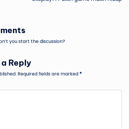
ments
’t you start the discussion?
 a Reply
blished.
Required fields are marked
*