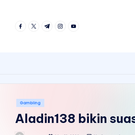
Skip
to
facebook.com
twitter.com
t.me
instagram.com
youtube.com
content
Posted
Gambling
in
Aladin138 bikin su