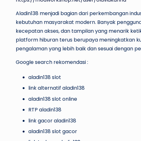
Aladin138 menjadi bagian dari perkembangan indus
kebutuhan masyarakat modern. Banyak pengguna
kecepatan akses, dan tampilan yang menarik ketik
platform hiburan terus berupaya meningkatkan 
pengalaman yang lebih baik dan sesuai dengan 
Google search rekomendasi :
aladin138 slot
link alternatif aladin138
aladin138 slot online
RTP aladin138
link gacor aladin138
aladin138 slot gacor