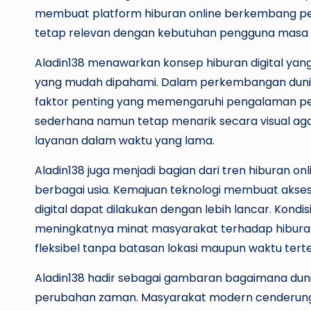
membuat platform hiburan online berkembang pes
tetap relevan dengan kebutuhan pengguna masa k
Aladin138 menawarkan konsep hiburan digital y
yang mudah dipahami. Dalam perkembangan dunia o
faktor penting yang memengaruhi pengalaman pe
sederhana namun tetap menarik secara visual a
layanan dalam waktu yang lama.
Aladin138 juga menjadi bagian dari tren hiburan on
berbagai usia. Kemajuan teknologi membuat akses 
digital dapat dilakukan dengan lebih lancar. Kond
meningkatnya minat masyarakat terhadap hiburan 
fleksibel tanpa batasan lokasi maupun waktu terte
Aladin138 hadir sebagai gambaran bagaimana duni
perubahan zaman. Masyarakat modern cenderung m