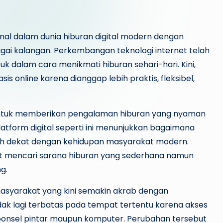
nal dalam dunia hiburan digital modern dengan
gai kalangan. Perkembangan teknologi internet telah
dalam cara menikmati hiburan sehari-hari. Kini,
is online karena dianggap lebih praktis, fleksibel,
 untuk memberikan pengalaman hiburan yang nyaman
platform digital seperti ini menunjukkan bagaimana
ih dekat dengan kehidupan masyarakat modern.
t mencari sarana hiburan yang sederhana namun
g.
asyarakat yang kini semakin akrab dengan
idak lagi terbatas pada tempat tertentu karena akses
ponsel pintar maupun komputer. Perubahan tersebut