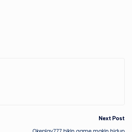
Next Post
Okeplay777 bikin game makin hidup