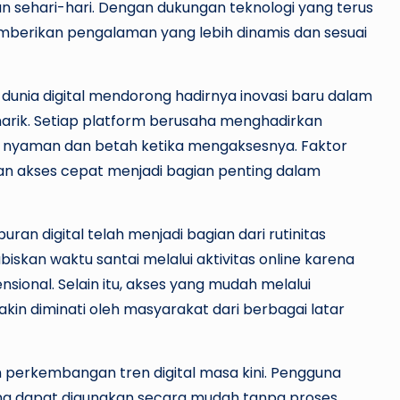
an sehari-hari. Dengan dukungan teknologi yang terus
berikan pengalaman yang lebih dinamis dan sesuai
unia digital mendorong hadirnya inovasi baru dalam
rik. Setiap platform berusaha menghadirkan
a nyaman dan betah ketika mengaksesnya. Faktor
dan akses cepat menjadi bagian penting dalam
ran digital telah menjadi bagian dari rutinitas
kan waktu santai melalui aktivitas online karena
sional. Selain itu, akses yang mudah melalui
in diminati oleh masyarakat dari berbagai latar
n perkembangan tren digital masa kini. Pengguna
ng dapat digunakan secara mudah tanpa proses