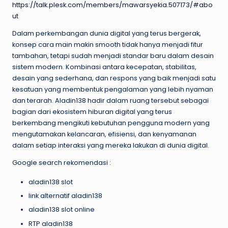
https://talk.plesk.com/members/mawarsyekia.507173/#abo
ut
Dalam perkembangan dunia digital yang terus bergerak,
konsep cara main makin smooth tidak hanya menjadi fitur
tambahan, tetapi sudah menjadi standar baru dalam desain
sistem modern. Kombinasi antara kecepatan, stabilitas,
desain yang sederhana, dan respons yang baik menjadi satu
kesatuan yang membentuk pengalaman yang lebih nyaman
dan terarah. Aladin138 hadir dalam ruang tersebut sebagai
bagian dari ekosistem hiburan digital yang terus
berkembang mengikuti kebutuhan pengguna modern yang
mengutamakan kelancaran, efisiensi, dan kenyamanan
dalam setiap interaksi yang mereka lakukan di dunia digital.
Google search rekomendasi :
aladin138 slot
link alternatif aladin138
aladin138 slot online
RTP aladin138