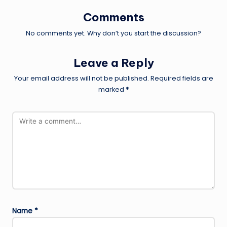
Comments
No comments yet. Why don’t you start the discussion?
Leave a Reply
Your email address will not be published.
Required fields are
marked
*
Name
*