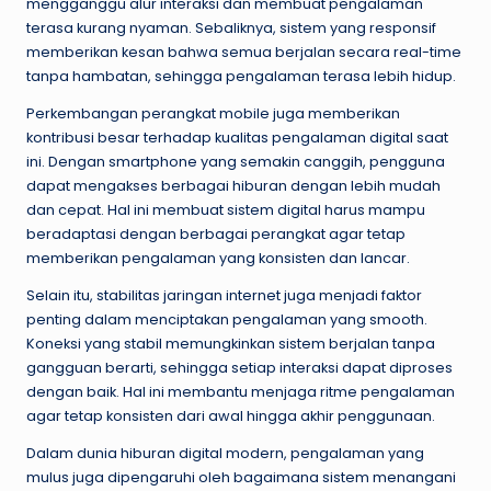
mengganggu alur interaksi dan membuat pengalaman
terasa kurang nyaman. Sebaliknya, sistem yang responsif
memberikan kesan bahwa semua berjalan secara real-time
tanpa hambatan, sehingga pengalaman terasa lebih hidup.
Perkembangan perangkat mobile juga memberikan
kontribusi besar terhadap kualitas pengalaman digital saat
ini. Dengan smartphone yang semakin canggih, pengguna
dapat mengakses berbagai hiburan dengan lebih mudah
dan cepat. Hal ini membuat sistem digital harus mampu
beradaptasi dengan berbagai perangkat agar tetap
memberikan pengalaman yang konsisten dan lancar.
Selain itu, stabilitas jaringan internet juga menjadi faktor
penting dalam menciptakan pengalaman yang smooth.
Koneksi yang stabil memungkinkan sistem berjalan tanpa
gangguan berarti, sehingga setiap interaksi dapat diproses
dengan baik. Hal ini membantu menjaga ritme pengalaman
agar tetap konsisten dari awal hingga akhir penggunaan.
Dalam dunia hiburan digital modern, pengalaman yang
mulus juga dipengaruhi oleh bagaimana sistem menangani