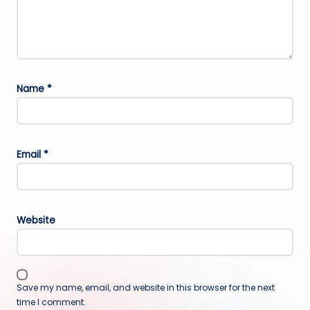
Name
*
Email
*
Website
Save my name, email, and website in this browser for the next
time I comment.