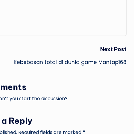
Next Post
Kebebasan total di dunia game Mantap168
ments
’t you start the discussion?
 a Reply
blished.
Required fields are marked
*