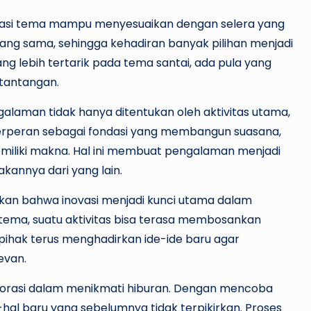
iasi tema mampu menyesuaikan dengan selera yang
ng sama, sehingga kehadiran banyak pilihan menjadi
ng lebih tertarik pada tema santai, ada pula yang
tantangan.
laman tidak hanya ditentukan oleh aktivitas utama,
berperan sebagai fondasi yang membangun suasana,
memiliki makna. Hal ini membuat pengalaman menjadi
annya dari yang lain.
an bahwa inovasi menjadi kunci utama dalam
ema, suatu aktivitas bisa terasa membosankan
 pihak terus menghadirkan ide-ide baru agar
evan.
orasi dalam menikmati hiburan. Dengan mencoba
l baru yang sebelumnya tidak terpikirkan. Proses