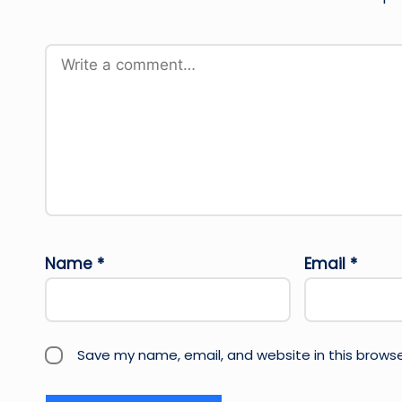
Name
*
Email
*
Save my name, email, and website in this browse