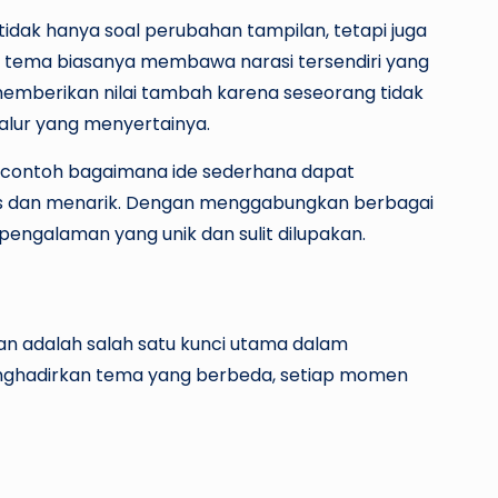
dak hanya soal perubahan tampilan, tetapi juga
p tema biasanya membawa narasi tersendiri yang
memberikan nilai tambah karena seseorang tidak
 alur yang menyertainya.
 contoh bagaimana ide sederhana dapat
ks dan menarik. Dengan menggabungkan berbagai
engalaman yang unik dan sulit dilupakan.
adalah salah satu kunci utama dalam
ghadirkan tema yang berbeda, setiap momen