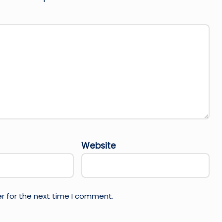
Website
r for the next time I comment.