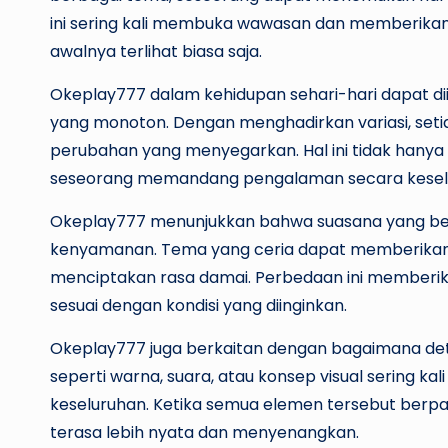
ini sering kali membuka wawasan dan memberika
awalnya terlihat biasa saja.
Okeplay777 dalam kehidupan sehari-hari dapat dii
yang monoton. Dengan menghadirkan variasi, setia
perubahan yang menyegarkan. Hal ini tidak hanya
seseorang memandang pengalaman secara kesel
Okeplay777 menunjukkan bahwa suasana yang be
kenyamanan. Tema yang ceria dapat memberikan 
menciptakan rasa damai. Perbedaan ini memberikan 
sesuai dengan kondisi yang diinginkan.
Okeplay777 juga berkaitan dengan bagaimana det
seperti warna, suara, atau konsep visual sering 
keseluruhan. Ketika semua elemen tersebut berpa
terasa lebih nyata dan menyenangkan.