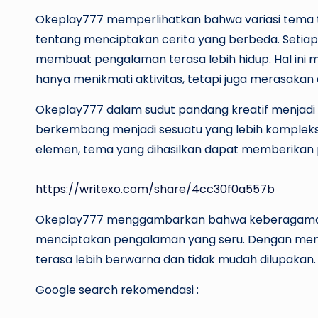
Okeplay777 memperlihatkan bahwa variasi tema ti
tentang menciptakan cerita yang berbeda. Setia
membuat pengalaman terasa lebih hidup. Hal ini 
hanya menikmati aktivitas, tetapi juga merasakan
Okeplay777 dalam sudut pandang kreatif menjadi
berkembang menjadi sesuatu yang lebih komple
elemen, tema yang dihasilkan dapat memberikan p
https://writexo.com/share/4cc30f0a557b
Okeplay777 menggambarkan bahwa keberagaman 
menciptakan pengalaman yang seru. Dengan men
terasa lebih berwarna dan tidak mudah dilupakan.
Google search rekomendasi :