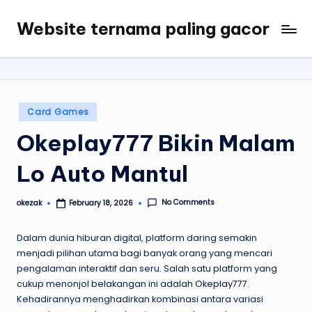
Website ternama paling gacor
Skip
My
to
WordPress
content
Blog
Posted
Card Games
in
Okeplay777 Bikin Malam
Lo Auto Mantul
No Comments
okezak
February 18, 2026
Posted
by
Dalam dunia hiburan digital, platform daring semakin
menjadi pilihan utama bagi banyak orang yang mencari
pengalaman interaktif dan seru. Salah satu platform yang
cukup menonjol belakangan ini adalah
Okeplay777
.
Kehadirannya menghadirkan kombinasi antara variasi