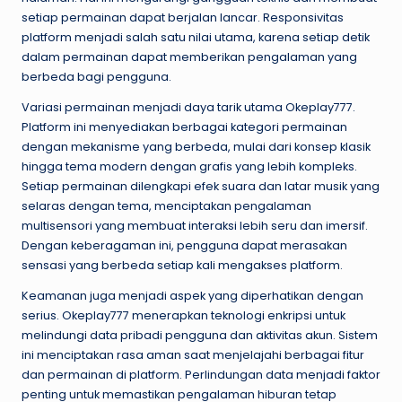
setiap permainan dapat berjalan lancar. Responsivitas
platform menjadi salah satu nilai utama, karena setiap detik
dalam permainan dapat memberikan pengalaman yang
berbeda bagi pengguna.
Variasi permainan menjadi daya tarik utama Okeplay777.
Platform ini menyediakan berbagai kategori permainan
dengan mekanisme yang berbeda, mulai dari konsep klasik
hingga tema modern dengan grafis yang lebih kompleks.
Setiap permainan dilengkapi efek suara dan latar musik yang
selaras dengan tema, menciptakan pengalaman
multisensori yang membuat interaksi lebih seru dan imersif.
Dengan keberagaman ini, pengguna dapat merasakan
sensasi yang berbeda setiap kali mengakses platform.
Keamanan juga menjadi aspek yang diperhatikan dengan
serius. Okeplay777 menerapkan teknologi enkripsi untuk
melindungi data pribadi pengguna dan aktivitas akun. Sistem
ini menciptakan rasa aman saat menjelajahi berbagai fitur
dan permainan di platform. Perlindungan data menjadi faktor
penting untuk memastikan pengalaman hiburan tetap