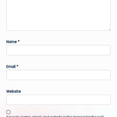
Name
*
Email
*
Website
Save my name, email, and website in this browser for the next