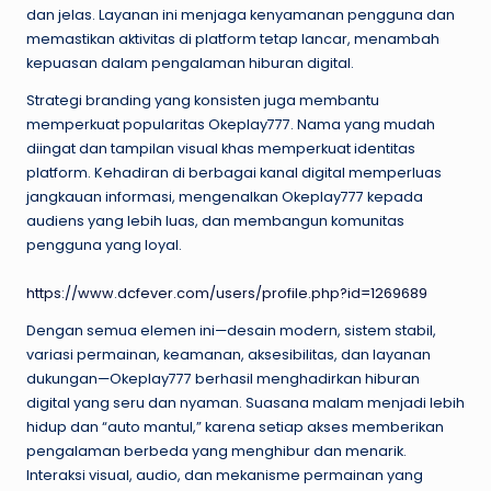
dan jelas. Layanan ini menjaga kenyamanan pengguna dan
memastikan aktivitas di platform tetap lancar, menambah
kepuasan dalam pengalaman hiburan digital.
Strategi branding yang konsisten juga membantu
memperkuat popularitas Okeplay777. Nama yang mudah
diingat dan tampilan visual khas memperkuat identitas
platform. Kehadiran di berbagai kanal digital memperluas
jangkauan informasi, mengenalkan Okeplay777 kepada
audiens yang lebih luas, dan membangun komunitas
pengguna yang loyal.
https://www.dcfever.com/users/profile.php?id=1269689
Dengan semua elemen ini—desain modern, sistem stabil,
variasi permainan, keamanan, aksesibilitas, dan layanan
dukungan—Okeplay777 berhasil menghadirkan hiburan
digital yang seru dan nyaman. Suasana malam menjadi lebih
hidup dan “auto mantul,” karena setiap akses memberikan
pengalaman berbeda yang menghibur dan menarik.
Interaksi visual, audio, dan mekanisme permainan yang