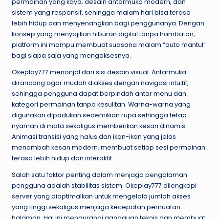
permainan yang kaya, desain antarmuka modern, dan
sistem yang responsif, sehingga malam hari bisa terasa
lebih hidup dan menyenangkan bagi penggunanya. Dengan
konsep yang menyajikan hiburan digital tanpa hambatan,
platform ini mampu membuat suasana malam “auto mantul”
bagi siapa saja yang mengaksesnya.
Okeplay777 menonjol dari sisi desain visual. Antarmuka
dirancang agar mudah diakses dengan navigasi intuitif,
sehingga pengguna dapat berpindah antar menu dan
kategori permainan tanpa kesulitan. Warna-warna yang
digunakan dipadukan sedemikian rupa sehingga tetap
nyaman di mata sekaligus memberikan kesan dinamis.
Animasi transisi yang halus dan ikon-ikon yang jelas
menambah kesan modern, membuat setiap sesi permainan
terasa lebih hidup dan interaktif.
Salah satu faktor penting dalam menjaga pengalaman
pengguna adalah stabilitas sistem. Okeplay777 dilengkapi
server yang dioptimalkan untuk mengelola jumlah akses
yang tinggi sekaligus menjaga kecepatan pemuatan
halaman. Hal ini mengurangi gangguan teknis dan membuat