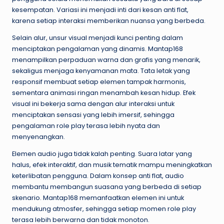
kesempatan. Variasi ini menjadi inti dari kesan anti flat,
karena setiap interaksi memberikan nuansa yang berbeda.
Selain alur, unsur visual menjadi kunci penting dalam
menciptakan pengalaman yang dinamis. Mantap168
menampilkan perpaduan warna dan grafis yang menarik,
sekaligus menjaga kenyamanan mata. Tata letak yang
responsif membuat setiap elemen tampak harmonis,
sementara animasi ringan menambah kesan hidup. Efek
visual ini bekerja sama dengan alur interaksi untuk
menciptakan sensasi yang lebih imersif, sehingga
pengalaman role play terasa lebih nyata dan
menyenangkan.
Elemen audio juga tidak kalah penting. Suara latar yang
halus, efek interaktif, dan musik tematik mampu meningkatkan
keterlibatan pengguna. Dalam konsep anti flat, audio
membantu membangun suasana yang berbeda di setiap
skenario. Mantap168 memanfaatkan elemen ini untuk
mendukung atmosfer, sehingga setiap momen role play
terasa lebih berwarna dan tidak monoton.