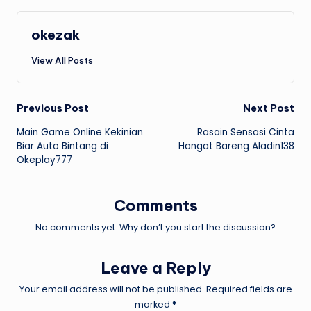
okezak
View All Posts
Post
Previous Post
Next Post
Main Game Online Kekinian
Rasain Sensasi Cinta
navigation
Biar Auto Bintang di
Hangat Bareng Aladin138
Okeplay777
Comments
No comments yet. Why don’t you start the discussion?
Leave a Reply
Your email address will not be published.
Required fields are
marked
*