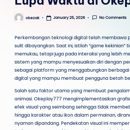
Lupa Waktu di Oke
No Comments
January 25, 2026
okezak
Posted
by
Perkembangan teknologi digital telah membawa 
sulit dibayangkan. Saat ini, istilah “game kekinian
memukau, tetapi juga pada interaksi yang lebih 
sistem yang mampu menyesuaikan diri dengan peri
sebagai platform yang menggabungkan berbagai 
digital yang mampu membuat pengguna betah ber
Salah satu faktor utama yang membuat pengalaman
animasi. Okeplay777 mengimplementasikan grafis m
efek visual yang seimbang sehingga tidak membeban
hingga karakter atau ikon dalam permainan, dir
nyaman dipandang. Pendekatan visual ini mempe