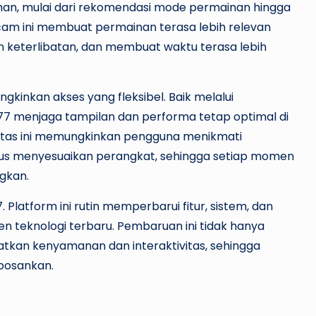
an, mulai dari rekomendasi mode permainan hingga
acam ini membuat permainan terasa lebih relevan
 keterlibatan, dan membuat waktu terasa lebih
gkinkan akses yang fleksibel. Baik melalui
7 menjaga tampilan dan performa tetap optimal di
bilitas ini memungkinkan pengguna menikmati
rus menyesuaikan perangkat, sehingga setiap momen
ngkan.
 Platform ini rutin memperbarui fitur, sistem, dan
 teknologi terbaru. Pembaruan ini tidak hanya
atkan kenyamanan dan interaktivitas, sehingga
bosankan.