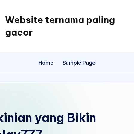
Website ternama paling
gacor
My
WordPress
Blog
Home
Sample Page
inian yang Bikin