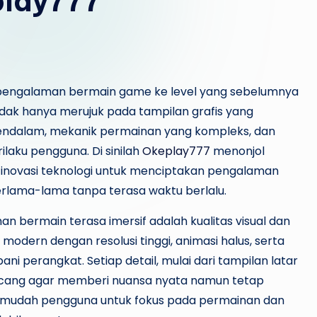
play777
pengalaman bermain game ke level yang sebelumnya
” tidak hanya merujuk pada tampilan grafis yang
mendalam, mekanik permainan yang kompleks, dan
laku pengguna. Di sinilah
Okeplay777
menonjol
inovasi teknologi untuk menciptakan pengalaman
lama-lama tanpa terasa waktu berlalu.
 bermain terasa imersif adalah kualitas visual dan
odern dengan resolusi tinggi, animasi halus, serta
i perangkat. Setiap detail, mulai dari tampilan latar
ancang agar memberi nuansa nyata namun tetap
rmudah pengguna untuk fokus pada permainan dan