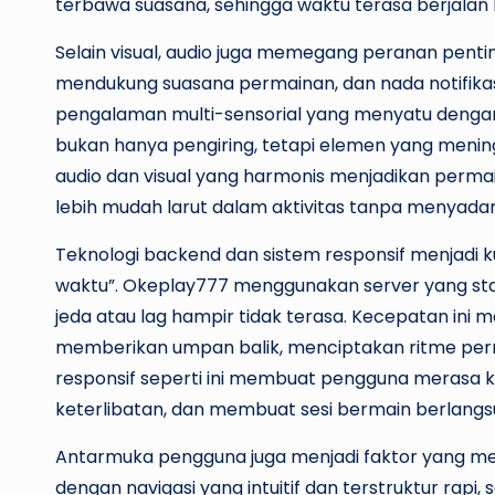
terbawa suasana, sehingga waktu terasa berjalan 
Selain visual, audio juga memegang peranan pentin
mendukung suasana permainan, dan nada notifika
pengalaman multi-sensorial yang menyatu deng
bukan hanya pengiring, tetapi elemen yang meni
audio dan visual yang harmonis menjadikan permai
lebih mudah larut dalam aktivitas tanpa menyadar
Teknologi backend dan sistem responsif menjadi 
waktu”. Okeplay777 menggunakan server yang sta
jeda atau lag hampir tidak terasa. Kecepatan ini
memberikan umpan balik, menciptakan ritme per
responsif seperti ini membuat pengguna merasa 
keterlibatan, dan membuat sesi bermain berlang
Antarmuka pengguna juga menjadi faktor yang 
dengan navigasi yang intuitif dan terstruktur rapi