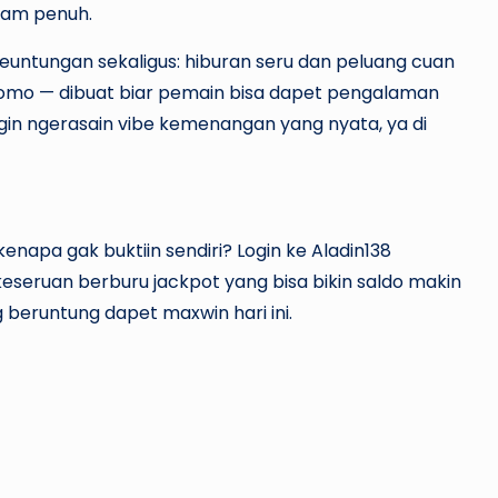
 jam penuh.
keuntungan sekaligus: hiburan seru dan peluang cuan
promo — dibuat biar pemain bisa dapet pengalaman
gin ngerasain vibe kemenangan yang nyata, ya di
kenapa gak buktiin sendiri? Login ke Aladin138
 keseruan berburu jackpot yang bisa bikin saldo makin
g beruntung dapet maxwin hari ini.