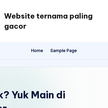
Website ternama paling
gacor
My
WordPress
Blog
Home
Sample Page
? Yuk Main di