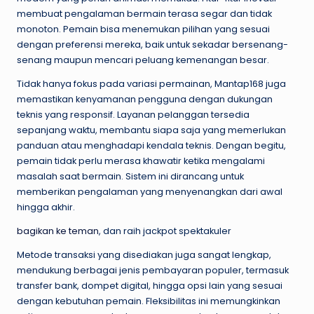
membuat pengalaman bermain terasa segar dan tidak
monoton. Pemain bisa menemukan pilihan yang sesuai
dengan preferensi mereka, baik untuk sekadar bersenang-
senang maupun mencari peluang kemenangan besar.
Tidak hanya fokus pada variasi permainan, Mantap168 juga
memastikan kenyamanan pengguna dengan dukungan
teknis yang responsif. Layanan pelanggan tersedia
sepanjang waktu, membantu siapa saja yang memerlukan
panduan atau menghadapi kendala teknis. Dengan begitu,
pemain tidak perlu merasa khawatir ketika mengalami
masalah saat bermain. Sistem ini dirancang untuk
memberikan pengalaman yang menyenangkan dari awal
hingga akhir.
bagikan ke teman
, dan raih jackpot spektakuler
Metode transaksi yang disediakan juga sangat lengkap,
mendukung berbagai jenis pembayaran populer, termasuk
transfer bank, dompet digital, hingga opsi lain yang sesuai
dengan kebutuhan pemain. Fleksibilitas ini memungkinkan