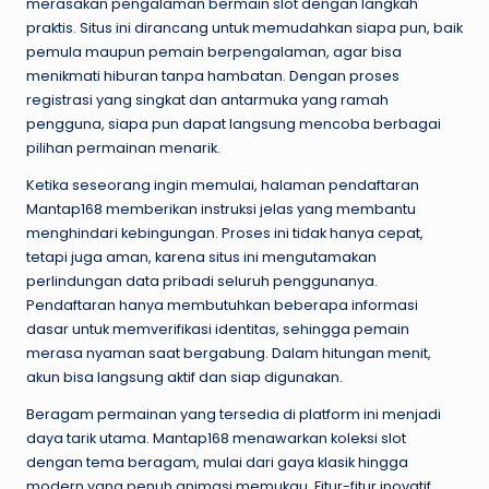
merasakan pengalaman bermain slot dengan langkah
praktis. Situs ini dirancang untuk memudahkan siapa pun, baik
pemula maupun pemain berpengalaman, agar bisa
menikmati hiburan tanpa hambatan. Dengan proses
registrasi yang singkat dan antarmuka yang ramah
pengguna, siapa pun dapat langsung mencoba berbagai
pilihan permainan menarik.
Ketika seseorang ingin memulai, halaman pendaftaran
Mantap168 memberikan instruksi jelas yang membantu
menghindari kebingungan. Proses ini tidak hanya cepat,
tetapi juga aman, karena situs ini mengutamakan
perlindungan data pribadi seluruh penggunanya.
Pendaftaran hanya membutuhkan beberapa informasi
dasar untuk memverifikasi identitas, sehingga pemain
merasa nyaman saat bergabung. Dalam hitungan menit,
akun bisa langsung aktif dan siap digunakan.
Beragam permainan yang tersedia di platform ini menjadi
daya tarik utama. Mantap168 menawarkan koleksi slot
dengan tema beragam, mulai dari gaya klasik hingga
modern yang penuh animasi memukau. Fitur-fitur inovatif