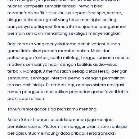
nuansa kompetitif semakin terasa. Pemain bisa
memanfaatkan fitur-fitur khusus seperti free spin, scatter,
hingga jackpot progresif yang terus meningkat seiring
banyaknya partisipasi. Semua itu menjadikan pengalaman
bermain semakin menantang sekaligus menyenangkan.
Bagi mereka yang menyukai tema penuh variasi, pilihan
game tidak akan pernah membosankan. Mulai dari
petualangan fantasi, cerita mitologi, hingga suasana oriental
modern, semuanya hadir dengan kualitas audio-visual
terbaik. Mantap168 memastikan setiap detail tersaji dengan
sempurna, sehingga interaksi pemain dengan permainan
terasa lebih hidup. Ditambah lagi, adanya sistem navigasi
ramah pengguna menjadikan pencarian game favorit lebih
praktis dan efisien.
Tahun ini slot gacor
siap bikin kamu menang
!
Selain faktor hiburan, aspek keamanan juga menjadi
perhatian utama. Platform ini menggunakan sistem enkripsi
berlapis untuk melindungi data pribadi serta transaksi