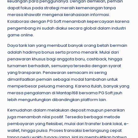
keuangan para penggunanya. Dengan demikian, pemain
dapat fokus pada strategi meraih kemenangan tanpa
merasa khawatir mengenai kerahasiaan informasi.
Kolaborasi dengan PG Soft menambah kepercayaan karena
pengembang ini sudah diakui secara global dalam industri
game online.
Daya tarik lain yang membuat banyak orang betah bermain
adalah hadirnya bonus serta promo menarik. Mulai dari
penawaran khusus bagi anggota baru, cashback, hingga
turnamen berhadiah, semuanya tersedia dengan syarat
yang transparan. Penawaran semacam ini sering
dimanfaatkan pemain sebagai modal tambahan untuk
memperbesar peluang menang. Karena itulah, banyak yang
merasa pengalaman di Mantap168 bersama PG Soft jauh
lebih menguntungkan dibandingkan platform lain.
Kemudahan dalam melakukan deposit maupun penarikan
juga menambah nilai positif. Tersedia berbagai metode
pembayaran yang fleksibel, mulai dari transfer bank lokal, e-
wallet, hingga pulsa. Proses transaksi berlangsung cepat
tanpa perlu waktu tunggu lama. Hal ini membuktikan bahwa