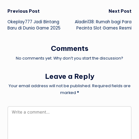
Post
Previous Post
Next Post
Okeplay777 Jadi Bintang
Aladin138: Rumah bagi Para
navigation
Baru di Dunia Game 2025
Pecinta Slot Games Resmi
Comments
No comments yet. Why don’t you start the discussion?
Leave a Reply
Your email address will not be published.
Required fields are
marked
*