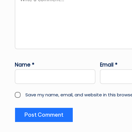
Name
*
Email
*
Save my name, email, and website in this browse