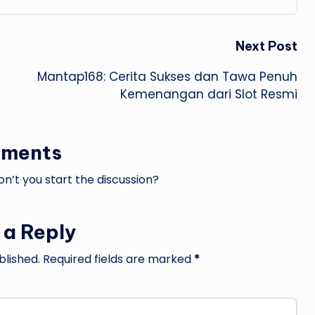
Next Post
Mantap168: Cerita Sukses dan Tawa Penuh
Kemenangan dari Slot Resmi
ments
’t you start the discussion?
 a Reply
blished.
Required fields are marked
*