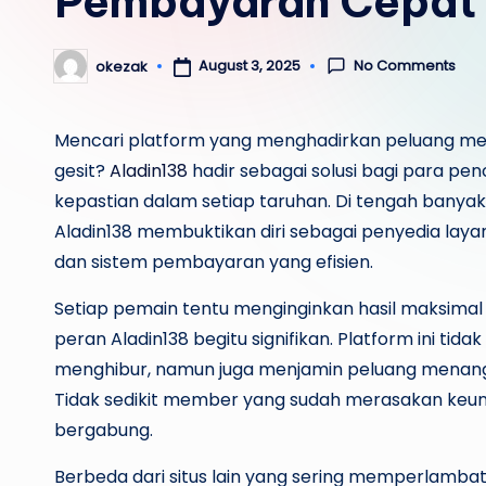
Pembayaran Cepat
No Comments
August 3, 2025
okezak
Posted
by
Mencari platform yang menghadirkan peluang men
gesit?
Aladin138
hadir sebagai solusi bagi para p
kepastian dalam setiap taruhan. Di tengah banyak
Aladin138 membuktikan diri sebagai penyedia layan
dan sistem pembayaran yang efisien.
Setiap pemain tentu menginginkan hasil maksimal d
peran Aladin138 begitu signifikan. Platform ini ti
menghibur, namun juga menjamin peluang menang sec
Tidak sedikit member yang sudah merasakan keun
bergabung.
Berbeda dari situs lain yang sering memperlambat 