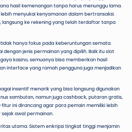
dana hasil kemenangan tanpa harus menunggu lama.
g lebih menyukai kenyamanan dalam bertransaksi.
langsung ke rekening yang telah terdaftar tanpa
 tidak hanya fokus pada keberuntungan semata.
engan jenis permainan yang dipilih. Baik itu slot
rgaya kasino, semuanya bisa memberikan hasil
gan interface yang ramah pengguna juga menjadikan
gai insentif menarik yang bisa langsung digunakan
onus sambutan, namun juga cashback, putaran gratis,
fitur ini dirancang agar para pemain memiliki lebih
sejak awal permainan.
itas utama. Sistem enkripsi tingkat tinggi menjamin