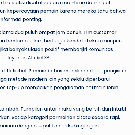
ap transaksi dicatat secara real-time dan dapat
bangun kepercayaan pemain karena mereka tahu bahwa
nformasi penting.
a selama dua puluh empat jam penuh. Tim customer
ikan bantuan dalam berbagai kendala teknis maupun
 jika banyak ulasan positif membanjiri komunitas
elayanan Aladin138.
gat fleksibel. Pemain bebas memilih metode pengisian
ingga metode modern lain yang selalu diperbarui
es top-up menjadikan pengalaman bermain lebih
 tambah. Tampilan antar muka yang bersih dan intuitif
an. Setiap kategori permainan ditata secara rapi,
mainan dengan cepat tanpa kebingungan.