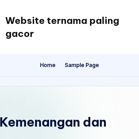
Website ternama paling
gacor
My
WordPress
Blog
Home
Sample Page
n Kemenangan dan