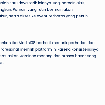
lah satu daya tarik lainnya. Bagi pemain aktif,
ngkan. Pemain yang rutin bermain akan
akun, serta akses ke event terbatas yang penuh
kan jika Aladin138 berhasil menarik perhatian dari
fesional memilih platform ini karena konsistensinya
muaskan. Jaminan menang dan proses bayar yang
an.