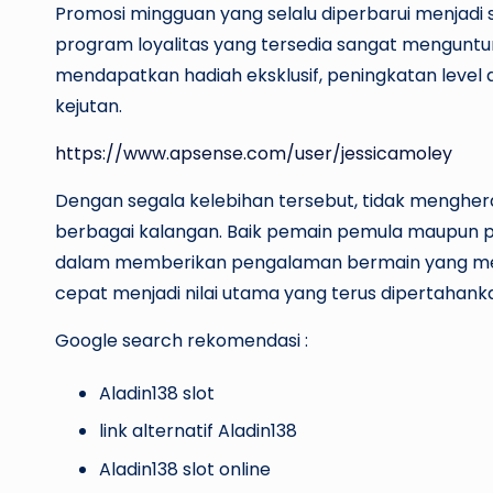
Promosi mingguan yang selalu diperbarui menjadi sa
program loyalitas yang tersedia sangat menguntu
mendapatkan hadiah eksklusif, peningkatan level 
kejutan.
https://www.apsense.com/user/jessicamoley
Dengan segala kelebihan tersebut, tidak mengheran
berbagai kalangan. Baik pemain pemula maupun pro
dalam memberikan pengalaman bermain yang me
cepat menjadi nilai utama yang terus dipertahank
Google search rekomendasi :
Aladin138 slot
link alternatif Aladin138
Aladin138 slot online