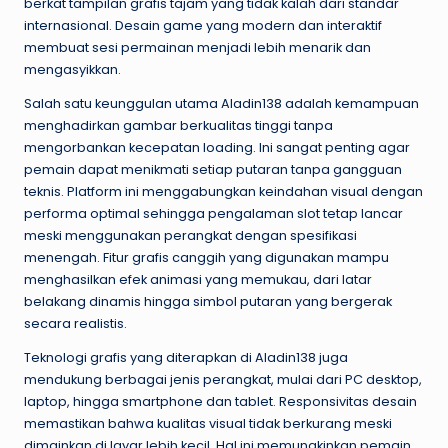
berkat tampilan grafis tajam yang tidak kalah dari standar
internasional. Desain game yang modern dan interaktif
membuat sesi permainan menjadi lebih menarik dan
mengasyikkan.
Salah satu keunggulan utama Aladin138 adalah kemampuan
menghadirkan gambar berkualitas tinggi tanpa
mengorbankan kecepatan loading. Ini sangat penting agar
pemain dapat menikmati setiap putaran tanpa gangguan
teknis. Platform ini menggabungkan keindahan visual dengan
performa optimal sehingga pengalaman slot tetap lancar
meski menggunakan perangkat dengan spesifikasi
menengah. Fitur grafis canggih yang digunakan mampu
menghasilkan efek animasi yang memukau, dari latar
belakang dinamis hingga simbol putaran yang bergerak
secara realistis.
Teknologi grafis yang diterapkan di Aladin138 juga
mendukung berbagai jenis perangkat, mulai dari PC desktop,
laptop, hingga smartphone dan tablet. Responsivitas desain
memastikan bahwa kualitas visual tidak berkurang meski
dimainkan di layar lebih kecil. Hal ini memungkinkan pemain