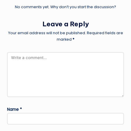
No comments yet. Why don’t you start the discussion?
Leave a Reply
Your email address will not be published.
Required fields are
marked
*
Name
*