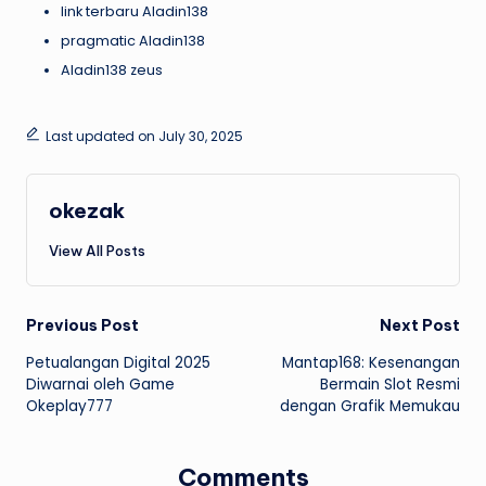
link terbaru Aladin138
pragmatic Aladin138
Aladin138 zeus
Last updated on July 30, 2025
okezak
View All Posts
Post
Previous Post
Next Post
Petualangan Digital 2025
Mantap168: Kesenangan
navigation
Diwarnai oleh Game
Bermain Slot Resmi
Okeplay777
dengan Grafik Memukau
Comments