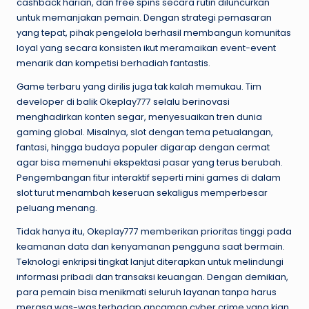
cashback harian, dan free spins secara rutin diluncurkan
untuk memanjakan pemain. Dengan strategi pemasaran
yang tepat, pihak pengelola berhasil membangun komunitas
loyal yang secara konsisten ikut meramaikan event-event
menarik dan kompetisi berhadiah fantastis.
Game terbaru yang dirilis juga tak kalah memukau. Tim
developer di balik Okeplay777 selalu berinovasi
menghadirkan konten segar, menyesuaikan tren dunia
gaming global. Misalnya, slot dengan tema petualangan,
fantasi, hingga budaya populer digarap dengan cermat
agar bisa memenuhi ekspektasi pasar yang terus berubah.
Pengembangan fitur interaktif seperti mini games di dalam
slot turut menambah keseruan sekaligus memperbesar
peluang menang.
Tidak hanya itu, Okeplay777 memberikan prioritas tinggi pada
keamanan data dan kenyamanan pengguna saat bermain.
Teknologi enkripsi tingkat lanjut diterapkan untuk melindungi
informasi pribadi dan transaksi keuangan. Dengan demikian,
para pemain bisa menikmati seluruh layanan tanpa harus
merasa was-was terhadap ancaman cyber crime yang kian