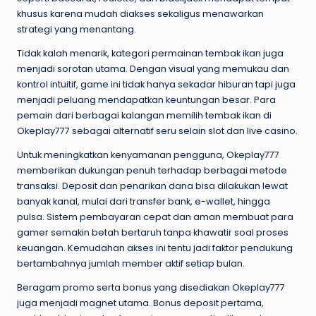
khusus karena mudah diakses sekaligus menawarkan
strategi yang menantang.
Tidak kalah menarik, kategori permainan tembak ikan juga
menjadi sorotan utama. Dengan visual yang memukau dan
kontrol intuitif, game ini tidak hanya sekadar hiburan tapi juga
menjadi peluang mendapatkan keuntungan besar. Para
pemain dari berbagai kalangan memilih tembak ikan di
Okeplay777 sebagai alternatif seru selain slot dan live casino.
Untuk meningkatkan kenyamanan pengguna, Okeplay777
memberikan dukungan penuh terhadap berbagai metode
transaksi. Deposit dan penarikan dana bisa dilakukan lewat
banyak kanal, mulai dari transfer bank, e-wallet, hingga
pulsa. Sistem pembayaran cepat dan aman membuat para
gamer semakin betah bertaruh tanpa khawatir soal proses
keuangan. Kemudahan akses ini tentu jadi faktor pendukung
bertambahnya jumlah member aktif setiap bulan.
Beragam promo serta bonus yang disediakan Okeplay777
juga menjadi magnet utama. Bonus deposit pertama,