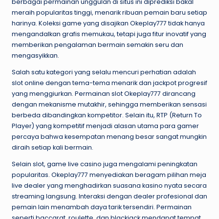
berbagai permainan unggulan di situs ini diprediksi bakal
meraih popularitas tinggi, menarik ribuan pemain baru setiap
harinya. Koleksi game yang disajikan Okeplay777 tidak hanya
mengandalkan grafis memukau, tetapi juga fitur inovatif yang
memberikan pengalaman bermain semakin seru dan
mengasyikkan.
Salah satu kategori yang selalu mencuri perhatian adalah
slot online dengan tema-tema menarik dan jackpot progresif
yang menggiurkan. Permainan slot Okeplay777 dirancang
dengan mekanisme mutakhir, sehingga memberikan sensasi
berbeda dibandingkan kompetitor. Selain itu, RTP (Return To
Player) yang kompetitif menjadi alasan utama para gamer
percaya bahwa kesempatan menang besar sangat mungkin
diraih setiap kali bermain.
Selain slot, game live casino juga mengalami peningkatan
popularitas. Okeplay777 menyediakan beragam pilihan meja
live dealer yang menghadirkan suasana kasino nyata secara
streaming langsung. Interaksi dengan dealer profesional dan
pemain lain menambah daya tarik tersendiri. Permainan
seperti baccarat, roulette, dan blackjack mendapat tempat