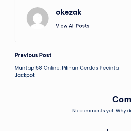
okezak
View All Posts
Post
Previous Post
Mantap168 Online: Pilihan Cerdas Pecinta
navigation
Jackpot
Com
No comments yet. Why don