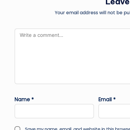
Leave
Your email address will not be pu
Name
*
Email
*
Save my name, email, and website in this browse