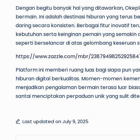
Dengan begitu banyak hal yang ditawarkan, Okepl
bermain. Ini adalah destinasi hiburan yang teru
daring secara konsisten. Berbagai fitur inovatif
kebutuhan serta keinginan pemain yang semakin c
seperti berselancar di atas gelombang keseruan se
https://www.zazzle.com/mbr/2387949825292584
Platform ini memberi ruang luas bagi siapa pun y
hiburan digital berkualitas. Momen-momen kemena
menjadikan pengalaman bermain terasa luar bias
santai menciptakan perpaduan unik yang sulit dite
Last updated on July 9, 2025