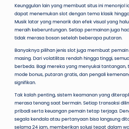
Keunggulan lain yang membuat situs ini menonjol i
dapat menemukan slot dengan tema klasik hingg
Musik latar yang menarik dan efek visual yang h
meraih keberuntungan. Setiap permainan juga ha
tidak merasa bosan setelah beberapa putaran.
Banyaknya pilihan jenis slot juga membuat pemain
masing. Dari volatilitas rendah hingga tinggi, s
berbeda. Bagi mereka yang menyukai tantangan, te
mode bonus, putaran gratis, dan pengali kemena
signifikan.
Tak kalah penting, sistem keamanan yang diter
merasa tenang saat bermain. Setiap transaksi dilin
pribadi serta keuangan pemain tetap terjaga. De
segala kendala atau pertanyaan bisa langsung di
selama 24 jam, memberikan solusi tepat dalam wak