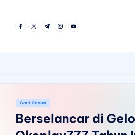
Skip
to
facebook.com
twitter.com
t.me
instagram.com
youtube.com
content
Posted
Card Games
in
Berselancar di Gel