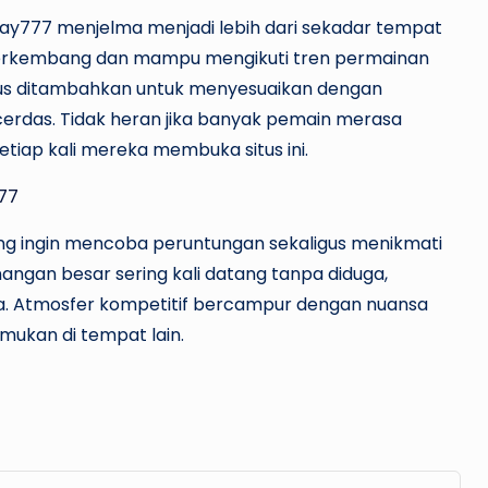
ay777 menjelma menjadi lebih dari sekadar tempat
s berkembang dan mampu mengikuti tren permainan
 terus ditambahkan untuk menyesuaikan dengan
erdas. Tidak heran jika banyak pemain merasa
tiap kali mereka membuka situs ini.
77
ang ingin mencoba peruntungan sekaligus menikmati
ngan besar sering kali datang tanpa diduga,
a. Atmosfer kompetitif bercampur dengan nuansa
mukan di tempat lain.