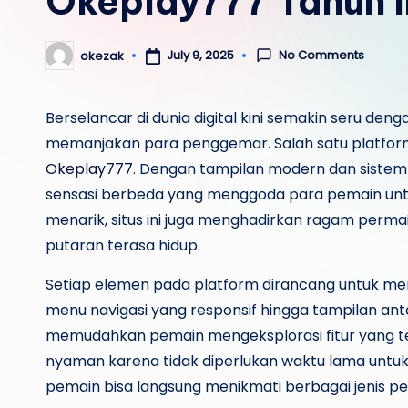
Okeplay777 Tahun I
No Comments
July 9, 2025
okezak
Posted
by
Berselancar di dunia digital kini semakin seru den
memanjakan para penggemar. Salah satu platform 
Okeplay777
. Dengan tampilan modern dan siste
sensasi berbeda yang menggoda para pemain untu
menarik, situs ini juga menghadirkan ragam perm
putaran terasa hidup.
Setiap elemen pada platform dirancang untuk m
menu navigasi yang responsif hingga tampilan ant
memudahkan pemain mengeksplorasi fitur yang te
nyaman karena tidak diperlukan waktu lama untuk
pemain bisa langsung menikmati berbagai jenis pe