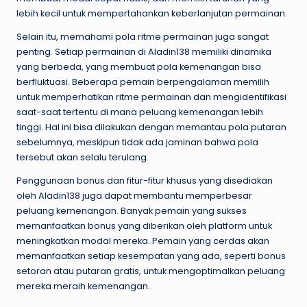
lebih kecil untuk mempertahankan keberlanjutan permainan.
Selain itu, memahami pola ritme permainan juga sangat
penting. Setiap permainan di Aladin138 memiliki dinamika
yang berbeda, yang membuat pola kemenangan bisa
berfluktuasi. Beberapa pemain berpengalaman memilih
untuk memperhatikan ritme permainan dan mengidentifikasi
saat-saat tertentu di mana peluang kemenangan lebih
tinggi. Hal ini bisa dilakukan dengan memantau pola putaran
sebelumnya, meskipun tidak ada jaminan bahwa pola
tersebut akan selalu terulang.
Penggunaan bonus dan fitur-fitur khusus yang disediakan
oleh Aladin138 juga dapat membantu memperbesar
peluang kemenangan. Banyak pemain yang sukses
memanfaatkan bonus yang diberikan oleh platform untuk
meningkatkan modal mereka. Pemain yang cerdas akan
memanfaatkan setiap kesempatan yang ada, seperti bonus
setoran atau putaran gratis, untuk mengoptimalkan peluang
mereka meraih kemenangan.