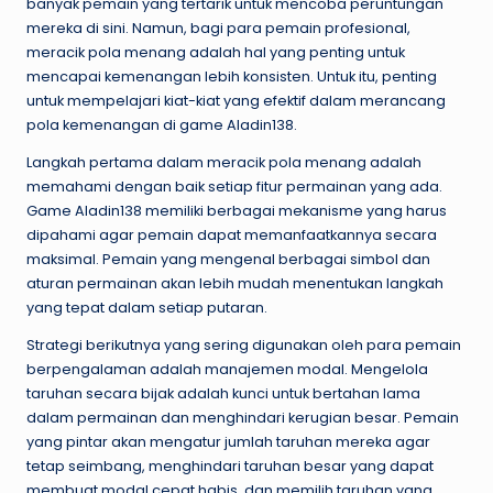
banyak pemain yang tertarik untuk mencoba peruntungan
mereka di sini. Namun, bagi para pemain profesional,
meracik pola menang adalah hal yang penting untuk
mencapai kemenangan lebih konsisten. Untuk itu, penting
untuk mempelajari kiat-kiat yang efektif dalam merancang
pola kemenangan di game Aladin138.
Langkah pertama dalam meracik pola menang adalah
memahami dengan baik setiap fitur permainan yang ada.
Game Aladin138 memiliki berbagai mekanisme yang harus
dipahami agar pemain dapat memanfaatkannya secara
maksimal. Pemain yang mengenal berbagai simbol dan
aturan permainan akan lebih mudah menentukan langkah
yang tepat dalam setiap putaran.
Strategi berikutnya yang sering digunakan oleh para pemain
berpengalaman adalah manajemen modal. Mengelola
taruhan secara bijak adalah kunci untuk bertahan lama
dalam permainan dan menghindari kerugian besar. Pemain
yang pintar akan mengatur jumlah taruhan mereka agar
tetap seimbang, menghindari taruhan besar yang dapat
membuat modal cepat habis, dan memilih taruhan yang